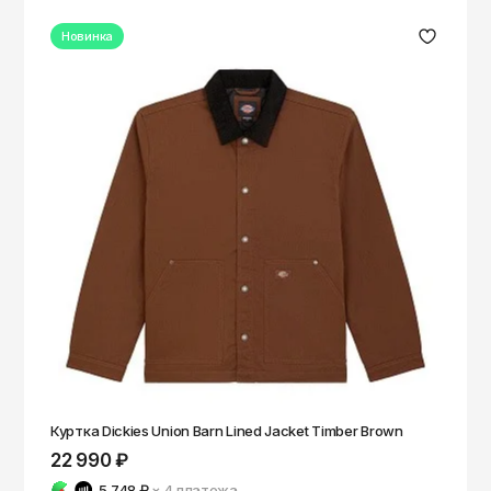
Чита
Новинка
Элиста
Южно-Сахалинск
Якутск
Ярославль
Куртка Dickies Union Barn Lined Jacket Timber Brown
22 990 ₽
5 748 ₽
× 4
платежа