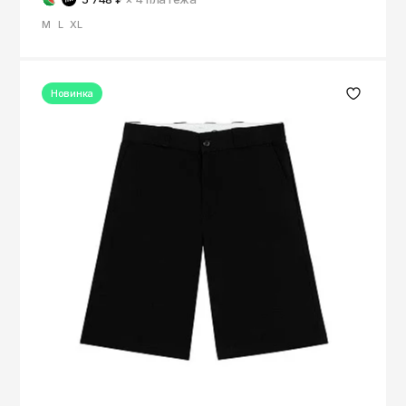
M
L
XL
Новинка