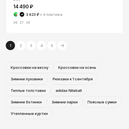
14 490 ₽
3 623 ₽
× 4
платежа
26
27
28
1
2
3
4
5
Кроссовки на весну
Кроссовки на осень
Зимние пуховики
Рюкзаки к 1 сентября
Теплые толстовки
adidas Niteball
Зимние ботинки
Зимние парки
Поясные сумки
Утепленные куртки