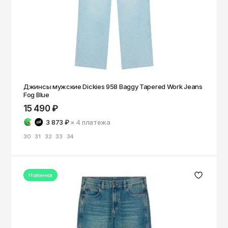
Джинсы мужские Dickies 958 Baggy Tapered Work Jeans
Fog Blue
15 490 ₽
3 873 ₽
× 4
платежа
30
31
32
33
34
Новинка