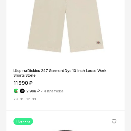
Шорты Dickies 247 Garment Dye 13-Inch Loose Work
Shorts Stone
11 990 ₽
2 998 ₽
× 4
платежа
29
31
32
33
Новинка