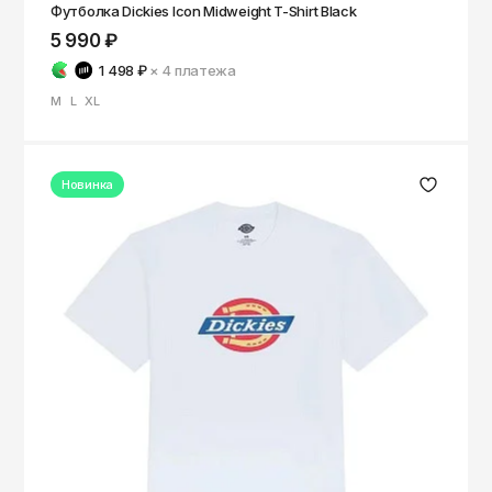
Футболка Dickies Icon Midweight T-Shirt Black
5 990 ₽
1 498 ₽
× 4
платежа
M
L
XL
Новинка