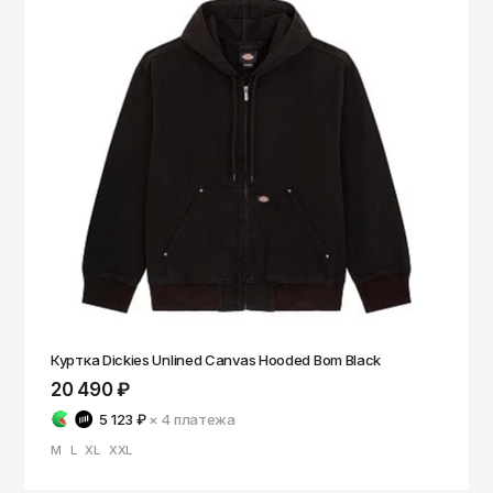
Куртка Dickies Unlined Canvas Hooded Bom Black
20 490 ₽
5 123 ₽
× 4
платежа
M
L
XL
XXL