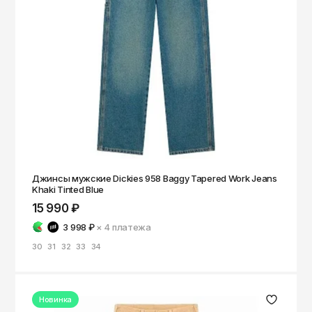
Джинсы мужские Dickies 958 Baggy Tapered Work Jeans
Khaki Tinted Blue
15 990 ₽
3 998 ₽
× 4
платежа
30
31
32
33
34
Новинка