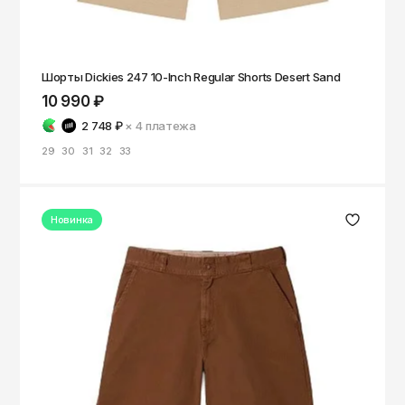
Шорты Dickies 247 10-Inch Regular Shorts Desert Sand
10 990 ₽
2 748 ₽
× 4
платежа
29
30
31
32
33
Новинка