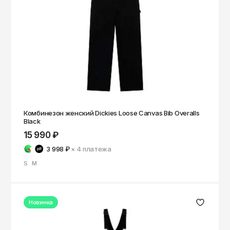
Комбинезон женский Dickies Loose Canvas Bib Overalls
Black
15 990 ₽
3 998 ₽
× 4
платежа
S
M
Новинка