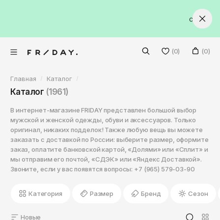
VKontakte
ИСКЛЮЧИТЕЛЬНО ОРИГИНАЛЬНЫЕ ТОВАРЫ
НАШИ МАГАЗИНЫ В ПЕРМИ: РЕВОЛЮЦИИ, 22 / IMALL / ПЛАНЕ
СКИДКА 10% НА ВСЁ — ПРОМОКОД: SPECIAL10 + БЕ
Facebook
Twitter
Волгоград
(0)
(0)
Екатеринбург
Главная
Каталог
Казань
Мужское
Каталог
(1961)
Краснодар
Женское
В интернет-магазине FRIDAY представлен большой выбор
Красноярск
Обувь
мужской и женской одежды, обуви и аксессуаров. Только
Бренды
Москва
оригинал, никаких подделок! Также любую вещь вы можете
Обувь
Кроссовки на лето
заказать с доставкой по России: выберите размер, оформите
Нижний Новгород
Новинки
заказ, оплатите банковской картой, «Долями» или «Сплит» и
Все бренды
Ботинки
Кроссовки на лето
мы отправим его почтой, «СДЭК» или «Яндекс Доставкой».
Санкт-Петербург
Скидки
Звоните, если у вас появятся вопросы: +7 (965) 579-03-90
Кроссовки
Ботинки
Adidas Originals
Санкт-Петербург
Абакан
Категория
Размер
Бренд
Сезон
Кеды
Кроссовки
Alpha Industries
+7 (965) 579-03-90
Анадырь
Сланцы
Кеды
Anta
Новые