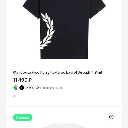
Саратов
Севастополь
Сергиев Посад
Симферополь
Смоленск
Сочи
Ставрополь
Старый Оскол
Футболка Fred Perry Textured Laurel Wreath T-Shirt
11 490 ₽
Стерлитамак
2 873 ₽
× 4
платежа
Сыктывкар
XL
Тамбов
Тверь
Новинка
Тольятти