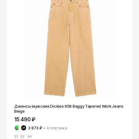
Джинсы мужские Dickies 958 Baggy Tapered Work Jeans
Beige
15 490 ₽
3 873 ₽
× 4
платежа
31
33
34