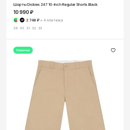
Шорты Dickies 247 10-Inch Regular Shorts Black
10 990 ₽
2 748 ₽
× 4
платежа
29
30
31
32
33
Новинка