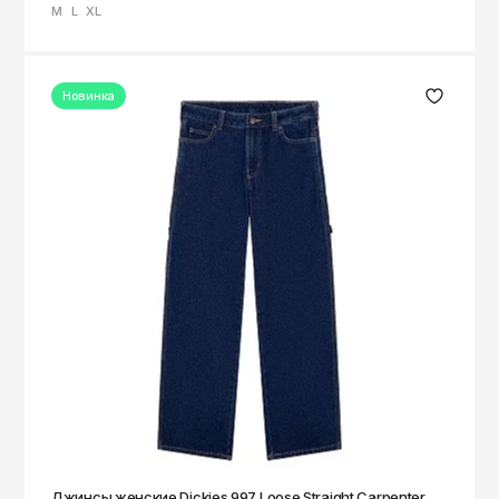
M
L
XL
Новинка
Джинсы женские Dickies 997 Loose Straight Carpenter