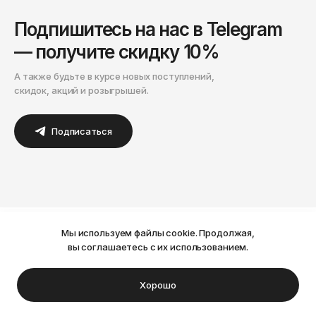
Подпишитесь на нас в Telegram
— получите скидку 10%
А также будьте в курсе новых поступлений,
скидок, акций и розыгрышей.
Подписаться
Каталог
Мы используем файлы cookie. Продолжая,
Ваш город Пермь?
вы соглашаетесь с их использованием.
Мужское
(1710)
Нет
Да
Хорошо
Женское
(1125)