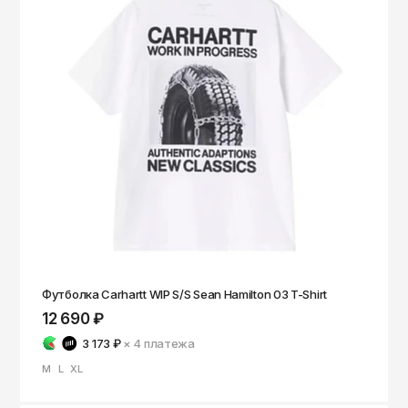
Томск
Тула
Тюмень
Улан-Удэ
Ульяновск
Уфа
Ухта
Хабаровск
Ханты-Мансийск
Чайковский
Футболка Carhartt WIP S/S Sean Hamilton 03 T-Shirt
12 690 ₽
Чебоксары
3 173 ₽
× 4
платежа
Челябинск
M
L
XL
Черкесск