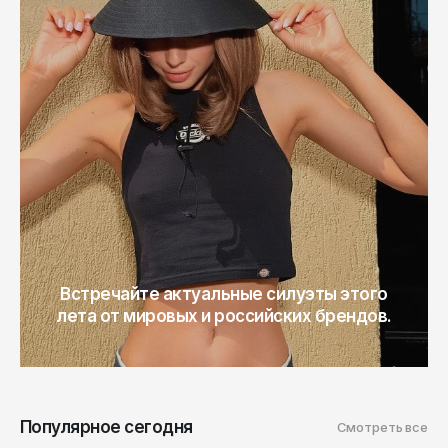
ОКТЯБРЬ
Омск
Орёл
Оренбург
Пенза
Пермь
Петрозаводск
Петропавловск-Камчатский
Псков
Встречайте актуальные силуэты этого
Ростов-на-Дону
лета от мировых и российских брендов.
Рязань
Самара
Санкт-Петербург
Популярное сегодня
Смотреть все
Саранск