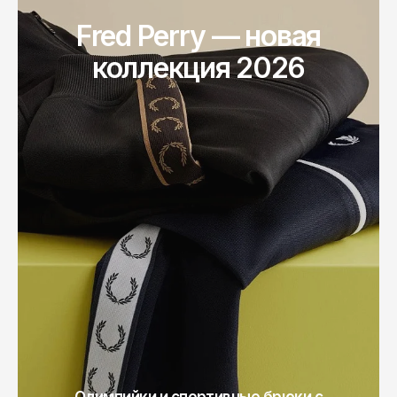
Томск
Fred Perry — новая
Тула
коллекция 2026
Тюмень
Улан-Удэ
Ульяновск
Уфа
Ухта
Хабаровск
Ханты-Мансийск
Чайковский
Чебоксары
Челябинск
Черкесск