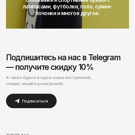
Олимпийки и спортивные брюки с
Чита
лампасами, футболки, поло, сумки-
Элиста
бочонки и многое другое.
Южно-Сахалинск
Якутск
Ярославль
Подпишитесь на нас в Telegram
— получите скидку 10%
А также будьте в курсе новых поступлений,
скидок, акций и розыгрышей.
Подписаться