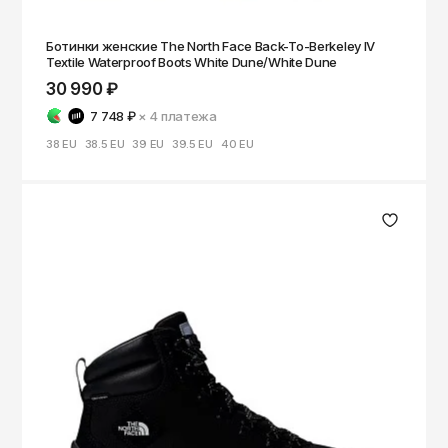
Ботинки женские The North Face Back-To-Berkeley IV
Textile Waterproof Boots White Dune/White Dune
30 990 ₽
7 748 ₽
× 4
платежа
38 EU
38.5 EU
39 EU
39.5 EU
40 EU