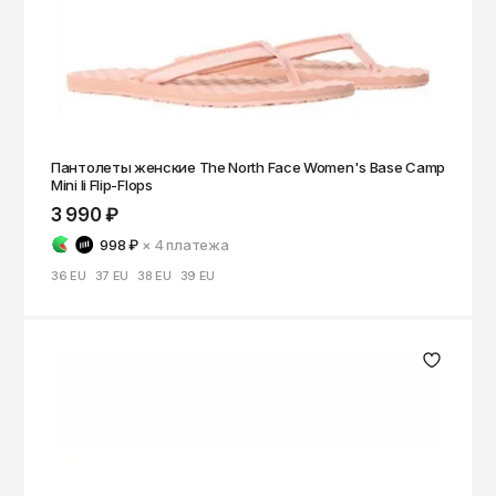
Томск
Тула
Тюмень
Улан-Удэ
Ульяновск
Пантолеты женские The North Face Women's Base Camp
Mini Ii Flip-Flops
Уфа
3 990 ₽
Ухта
998 ₽
× 4
платежа
Хабаровск
36 EU
37 EU
38 EU
39 EU
Ханты-Мансийск
Чайковский
Чебоксары
Челябинск
Черкесск