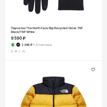
Перчатки The North Face Etip Recycled Glove TNF
Black/TNF White
9 590 ₽
2 398 ₽
× 4
платежа
S
M
L
XL