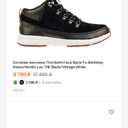
Ботинки женские The North Face Back-To-Berkeley
Redux Remtlz Lux TNF Black/Vintage White
8 790 ₽
17 490 ₽
2 198 ₽
× 4
платежа
36.5 EU