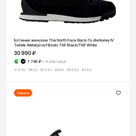
Ботинки женские The North Face Back-To-Berkeley IV
Textile Waterproof Boots TNF Black/TNF White
30 990 ₽
7 748 ₽
× 4
платежа
37.5 EU
38 EU
38.5 EU
39 EU
39.5 EU
40 EU
Скидка