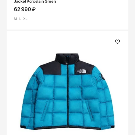
Jacket Porcelain Green
62 990 ₽
M
L
XL