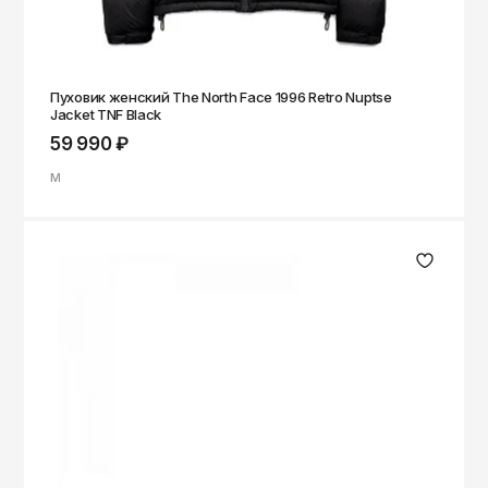
Саратов
Севастополь
Сергиев Посад
Пуховик женский The North Face 1996 Retro Nuptse
Jacket TNF Black
Симферополь
59 990 ₽
Смоленск
M
Сочи
Ставрополь
Старый Оскол
Стерлитамак
Сыктывкар
Тамбов
Тверь
Тольятти