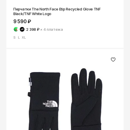
Перчатки The North Face Etip Recycled Glove TNF
Black/TNF White Logo
9 590 ₽
2 398 ₽
× 4
платежа
S
L
XL