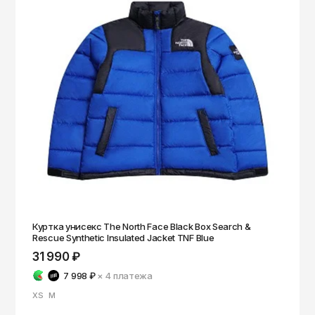
Куртка унисекс The North Face Black Box Search &
Rescue Synthetic Insulated Jacket TNF Blue
31 990 ₽
7 998 ₽
× 4
платежа
XS
M