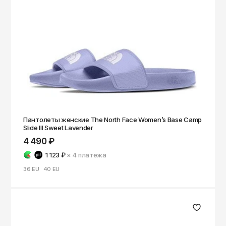
Чита
Элиста
Южно-Сахалинск
Якутск
Ярославль
Пантолеты женские The North Face Women’s Base Camp
Slide III Sweet Lavender
4 490 ₽
1 123 ₽
× 4
платежа
36 EU
40 EU