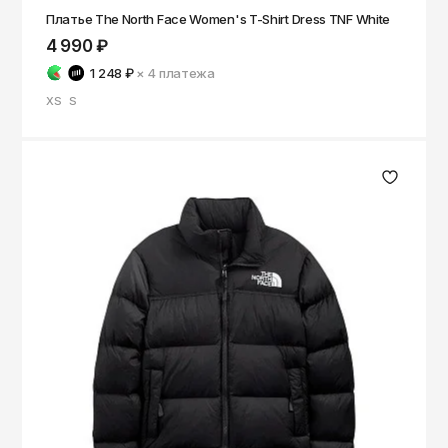
ОКТЯБРЬ
Платье The North Face Women's T-Shirt Dress TNF White
Омск
4 990 ₽
Орёл
1 248 ₽
× 4
платежа
Оренбург
XS
S
Пенза
Пермь
Петрозаводск
Петропавловск-Камчатский
Псков
Ростов-на-Дону
Рязань
Самара
Санкт-Петербург
Саранск