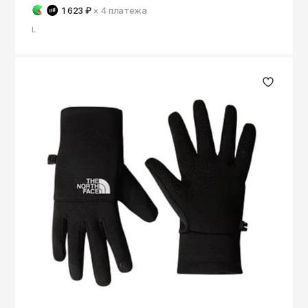
1 623 ₽
× 4
платежа
L