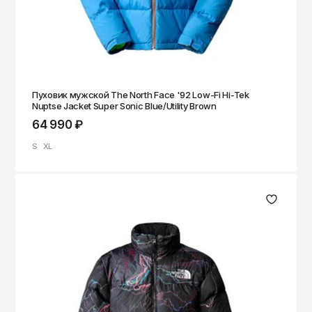
Пуховик мужской The North Face '92 Low-Fi Hi-Tek
Nuptse Jacket Super Sonic Blue/Utility Brown
64 990 ₽
S
XL