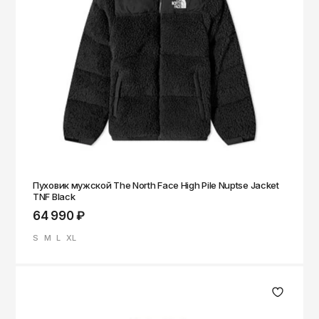
Пуховик мужской The North Face High Pile Nuptse Jacket
TNF Black
64 990 ₽
S
M
L
XL