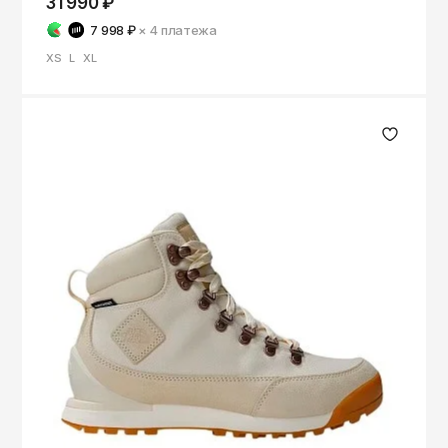
31 990 ₽
7 998 ₽
× 4
платежа
XS
L
XL