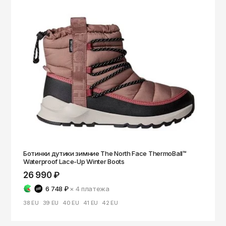
Ботинки дутики зимние The North Face ThermoBall™
Waterproof Lace-Up Winter Boots
26 990 ₽
6 748 ₽
× 4
платежа
38 EU
39 EU
40 EU
41 EU
42 EU