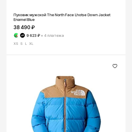
Пуховик мужской The North Face Lhotse Down Jacket
Enamel Blue
38 490 ₽
9 623 ₽
× 4
платежа
XS
S
L
XL