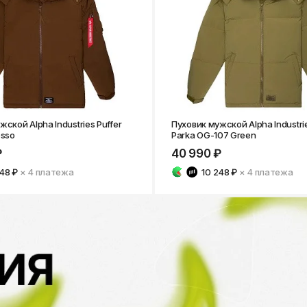
ской Alpha Industries Puffer
Пуховик мужской Alpha Industrie
esso
Parka OG-107 Green
₽
40 990 ₽
248 ₽
× 4
платежа
10 248 ₽
× 4
платежа