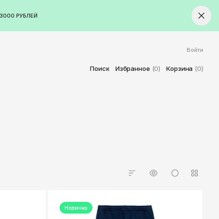
3000 РУБЛЕЙ
Войти
ород
Ставрополь
Поиск
Избранное
(0)
Корзина
(0)
Старый Оскол
Стерлитамак
Сыктывкар
Тамбов
Тверь
Тольятти
Томск
Тула
Тюмень
Новинка