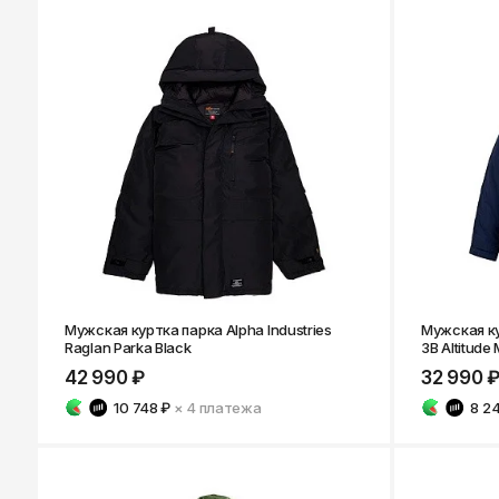
Мужская куртка парка Alpha Industries
Мужская ку
Raglan Parka Black
3B Altitude
42 990 ₽
32 990 
10 748 ₽
× 4
платежа
8 2