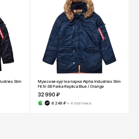
stries Slim
Мужская куртка парка Alpha Industries Slim
Fit N-3B Parka Replica Blue / Orange
32 990 ₽
8 248 ₽
× 4
платежа