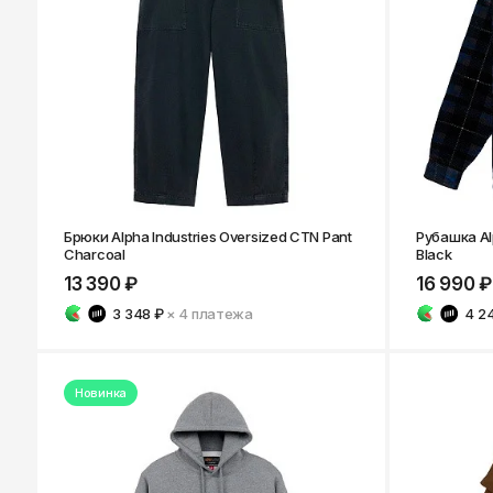
Казань
Брюки Alpha Industries Oversized CTN Pant
Рубашка Alp
Charcoal
Black
13 390 ₽
16 990 ₽
3 348 ₽
× 4
платежа
4 2
Новинка