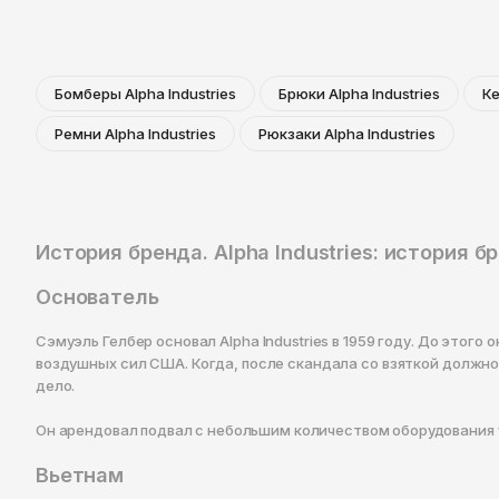
Бомберы Alpha Industries
Брюки Alpha Industries
Ке
Ремни Alpha Industries
Рюкзаки Alpha Industries
История бренда. Alpha Industries: история 
Основатель
Сэмуэль Гелбер основал Alpha Industries в 1959 году. До этог
воздушных сил США. Когда, после скандала со взяткой должн
дело.
Он арендовал подвал с небольшим количеством оборудования у
Вьетнам