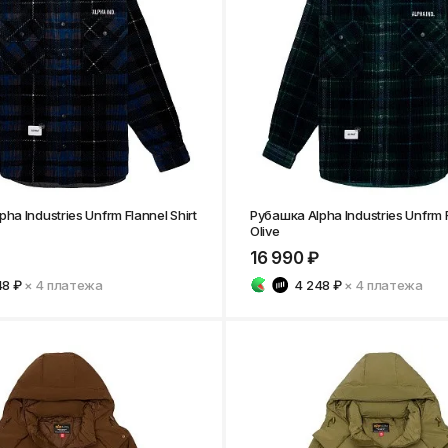
Нижнекамск
ha Industries Unfrm Flannel Shirt
Рубашка Alpha Industries Unfrm F
Olive
16 990 ₽
48 ₽
× 4
платежа
4 248 ₽
× 4
платежа