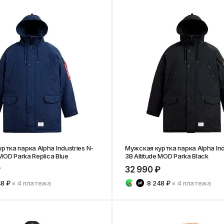
ртка парка Alpha Industries N-
Мужская куртка парка Alpha Ind
 MOD Parka Replica Blue
3B Altitude MOD Parka Black
₽
32 990 ₽
48 ₽
× 4
платежа
8 248 ₽
× 4
платежа