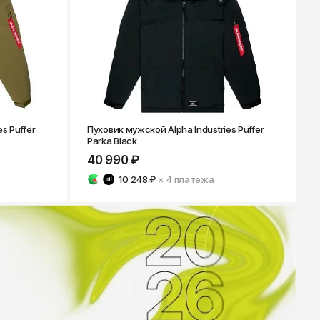
s Puffer
Пуховик мужской Alpha Industries Puffer
Parka Black
40 990 ₽
10 248 ₽
× 4
платежа