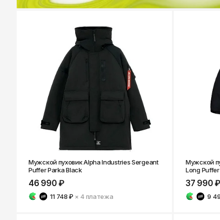
Мужской пуховик Alpha Industries Sergeant
Мужской пу
Puffer Parka Black
Long Puffer
46 990 ₽
37 990 
11 748 ₽
× 4
платежа
9 4