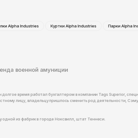
пки Alpha Industries
Куртки Alpha Industries
Парки Alpha In
бренда военной амуниции
о он долгое время работал бухгалтером в компании Tags Superior, 
остному лицу, владельцу пришлось сменить род деятельности, Сэ
 одной из фабрик в городе Ноксвилл, штат Теннеси.