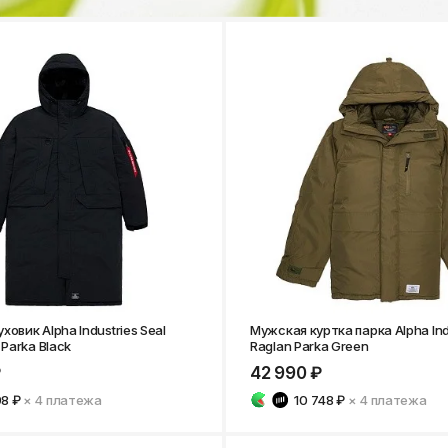
ховик Alpha Industries Seal
Мужская куртка парка Alpha Ind
 Parka Black
Raglan Parka Green
₽
42 990 ₽
98 ₽
× 4
платежа
10 748 ₽
× 4
платежа