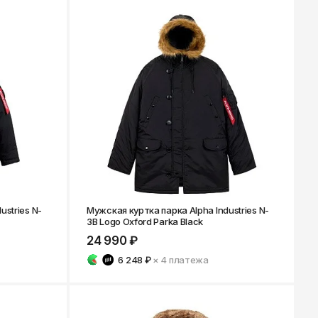
ustries N-
Мужская куртка парка Alpha Industries N-
3B Logo Oxford Parka Black
24 990 ₽
6 248 ₽
× 4
платежа