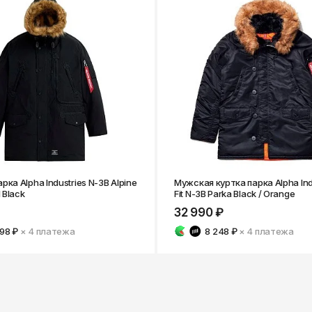
ка Alpha Industries N-3B Alpine
Мужская куртка парка Alpha Indu
I Black
Fit N-3B Parka Black / Orange
32 990 ₽
498 ₽
× 4
платежа
8 248 ₽
× 4
платежа