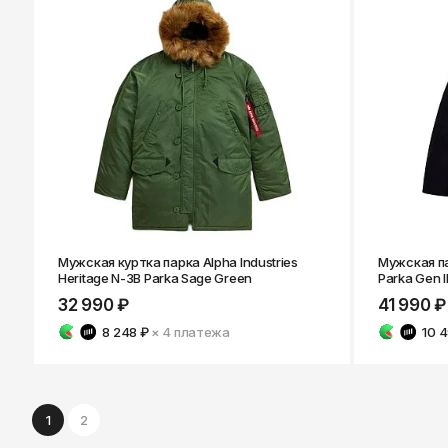
Мужская куртка парка Alpha Industries
Мужская пар
Heritage N-3B Parka Sage Green
Parka Gen I
32 990 ₽
41 990 ₽
8 248 ₽
× 4
платежа
10 
1
2