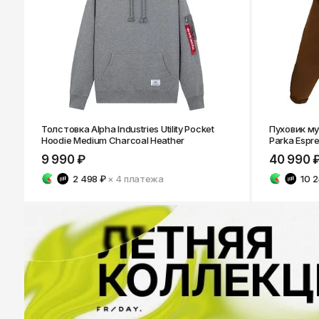
Толстовка Alpha Industries Utility Pocket
Пуховик муж
Hoodie Medium Charcoal Heather
Parka Espr
9 990 ₽
40 990 
2 498 ₽
× 4
платежа
10 