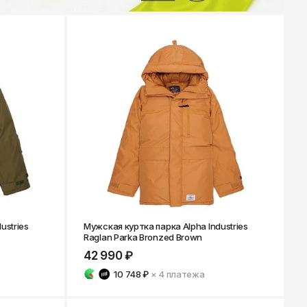
ustries
Мужская куртка парка Alpha Industries
Raglan Parka Bronzed Brown
42 990 ₽
10 748 ₽
× 4
платежа