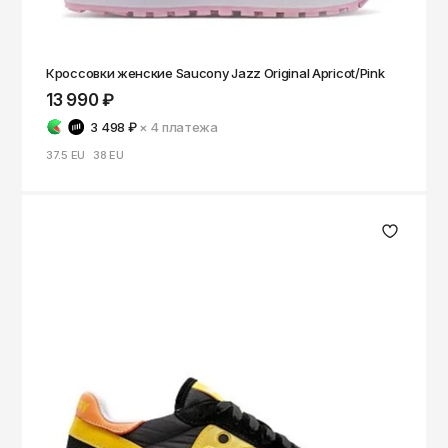
Саратов
Севастополь
Кроссовки женские Saucony Jazz Original Apricot/Pink
Сергиев Посад
13 990 ₽
Симферополь
3 498 ₽
× 4
платежа
Смоленск
37.5 EU
38 EU
Сочи
Ставрополь
Старый Оскол
Стерлитамак
Сыктывкар
Тамбов
Тверь
Тольятти