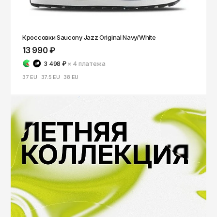
Кроссовки Saucony Jazz Original Navy/White
13 990 ₽
3 498 ₽
× 4
платежа
37 EU
37.5 EU
38 EU