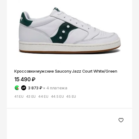
Чита
Элиста
Южно-Сахалинск
Якутск
Ярославль
Кроссовки мужские Saucony Jazz Court White/Green
15 490 ₽
3 873 ₽
× 4
платежа
41 EU
43 EU
44 EU
44.5 EU
45 EU