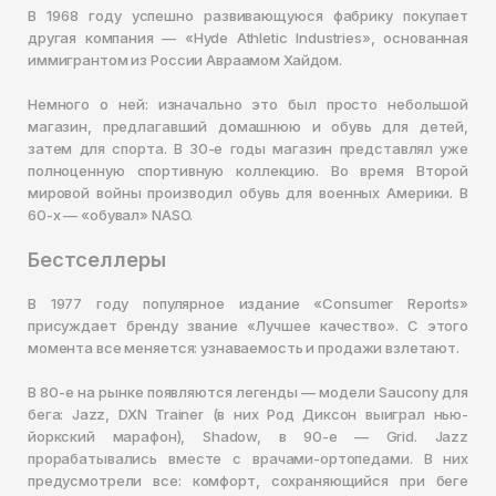
В 1968 году успешно развивающуюся фабрику покупает
другая компания — «Hyde Athletic Industries», основанная
иммигрантом из России Авраамом Хайдом.
Немного о ней: изначально это был просто небольшой
магазин, предлагавший домашнюю и обувь для детей,
затем для спорта. В 30-е годы магазин представлял уже
полноценную спортивную коллекцию. Во время Второй
мировой войны производил обувь для военных Америки. В
60-х — «обувал» NASO.
Бестселлеры
В 1977 году популярное издание «Consumer Reports»
присуждает бренду звание «Лучшее качество». С этого
момента все меняется: узнаваемость и продажи взлетают.
В 80-е на рынке появляются легенды — модели Saucony для
бега: Jazz, DXN Trainer (в них Род Диксон выиграл нью-
йоркский марафон), Shadow, в 90-е — Grid. Jazz
прорабатывались вместе с врачами-ортопедами. В них
предусмотрели все: комфорт, сохраняющийся при беге