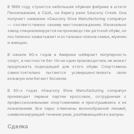
В 1889 году строится небольшая обувная фабрика в штате
Пенсильвания, в США, на берегу реки Saucony Creek. Она
получает название «Saucony Shoe Manufacturing company»
— соответственно своему местонахождению. Изначально
завод специализируется на производстве детской обуви, но
постепенно захватывает и остальных членов семьи, мужчин
и женщин.
В начале 90-х годов в Америке набирает популярность
спорт, в частности бег. Но ни один производитель не может
предложить подходящей для этого обуви. Спортсмены
самостоятельно пытаются усовершенствовать свою
кожаную или бегают босиком.
В 60-х годах «Saucony Shoe Manufacturing company»
производит первые партии кроссовок, сотрудничая с
профессиональными спортсменами и прислушиваясь к их
пожеланиям. Все пары отмечены волнообразной линией,
символизирующей течение реки, разбивающейся о валуны.
Сделка