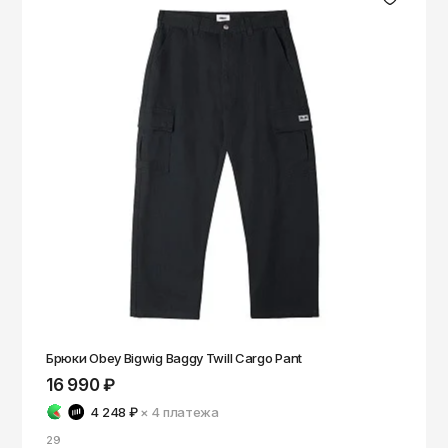
Брюки Obey Bigwig Baggy Twill Cargo Pant
16 990 ₽
4 248 ₽
× 4
платежа
29