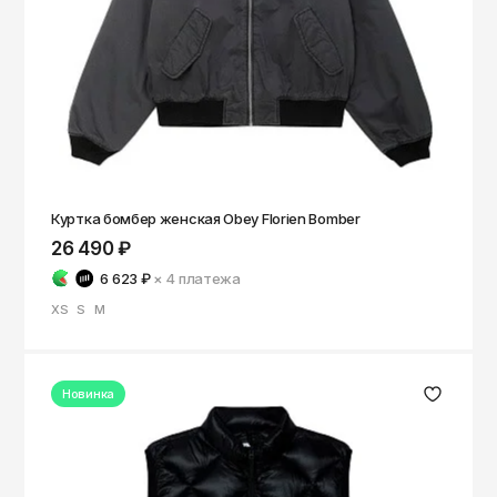
Чита
Элиста
Южно-Сахалинск
Якутск
Ярославль
Куртка бомбер женская Obey Florien Bomber
26 490 ₽
6 623 ₽
× 4
платежа
XS
S
M
Новинка