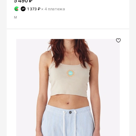
5 490 ₽
1 373 ₽
× 4
платежа
M