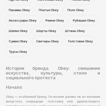
Панамы Obey
Платья Obey
Поло Obey
Аксессуары Obey
Ремни Obey
Рубашки Obey
Шапки Obey
Шорты Obey
Штаны Obey
Сумки Obey
Свитеры Obey
Толстовки Obey
Трусы Obey
История бренда. Obey: смешение
искусства, культуры, стиля и
социального протеста
Начало
Obey — особенный бренд. Он возник далеко не из желания
выпустить очередную толстовку или удовлетворить