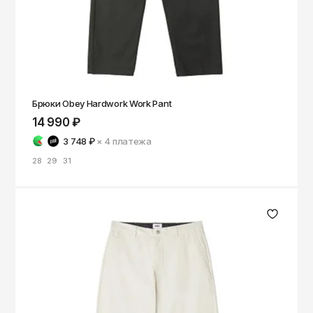
Брюки Obey Hardwork Work Pant
14 990 ₽
3 748 ₽
× 4
платежа
28
29
31