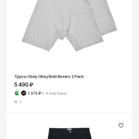
Трусы Obey Obey Bold Boxers 2 Pack
5 490 ₽
1 373 ₽
× 4
платежа
M
L