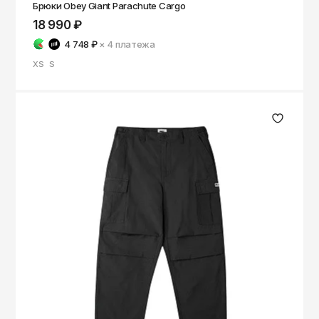
Брюки Obey Giant Parachute Cargo
18 990 ₽
4 748 ₽
× 4
платежа
XS
S