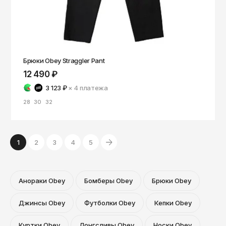
Брюки Obey Straggler Pant
12 490 ₽
3 123 ₽
× 4
платежа
28
30
32
1
2
3
4
5
Анораки Obey
Бомберы Obey
Брюки Obey
Джинсы Obey
Футболки Obey
Кепки Obey
Куртки Obey
Лонгсливы Obey
Носки Obey