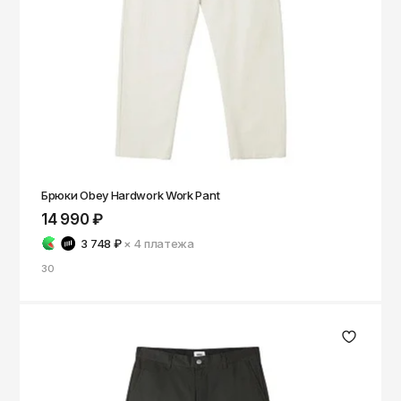
Брюки Obey Hardwork Work Pant
14 990 ₽
3 748 ₽
× 4
платежа
30