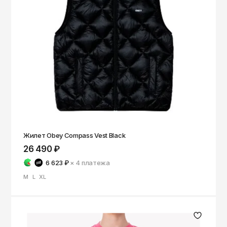
Жилет Obey Compass Vest Black
26 490 ₽
6 623 ₽
× 4
платежа
M
L
XL