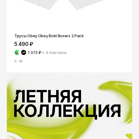
Трусы Obey Obey Bold Boxers 2 Pack
5 490 ₽
1 373 ₽
× 4
платежа
S
M