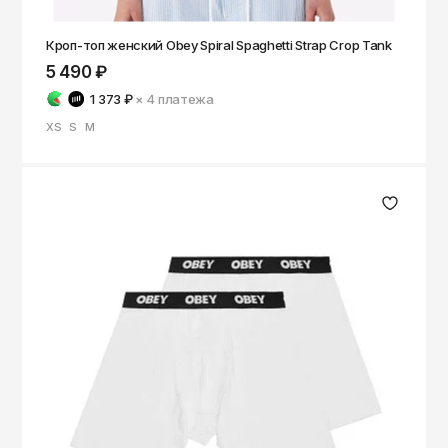
Кроп-топ женский Obey Spiral Spaghetti Strap Crop Tank
5 490 ₽
1 373 ₽
× 4
платежа
XS
S
M