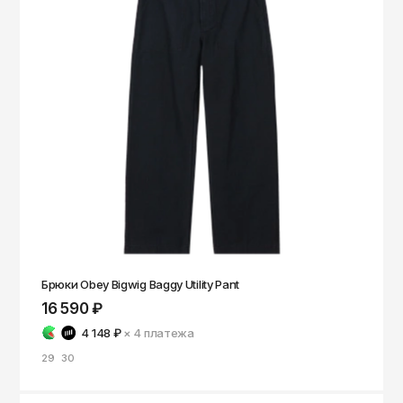
Брюки Obey Bigwig Baggy Utility Pant
16 590 ₽
4 148 ₽
× 4
платежа
29
30