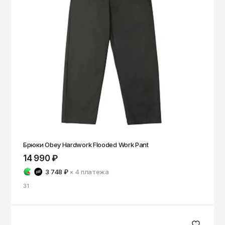
Брюки Obey Hardwork Flooded Work Pant
14 990 ₽
3 748 ₽
× 4
платежа
31