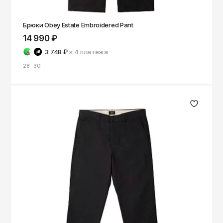
Брюки Obey Estate Embroidered Pant
14 990 ₽
3 748 ₽
× 4
платежа
28
30