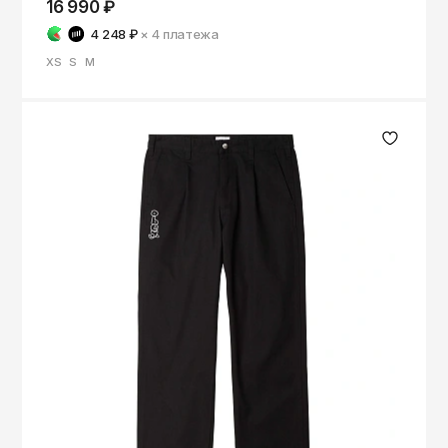
16 990 ₽
4 248 ₽
× 4
платежа
XS
S
M