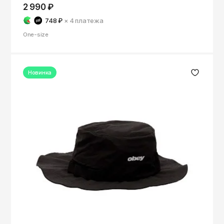
ОКТЯБРЬ
2 990 ₽
Омск
748 ₽
× 4
платежа
Орёл
One-size
Оренбург
Пенза
Новинка
Пермь
Петрозаводск
Петропавловск-Камчатский
Псков
Ростов-на-Дону
Рязань
Самара
Санкт-Петербург
Саранск