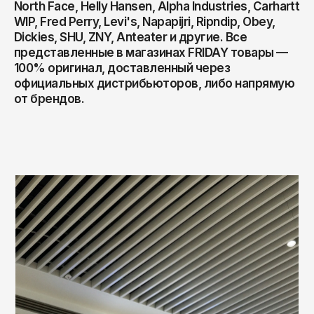
Магазины
North Face, Helly Hansen, Alpha Industries, Carhartt
Архангельск
WIP, Fred Perry, Levi's, Napapijri, Ripndip, Obey,
Уход за обувью
Сланцы
Anteater
Астрахань
Войти
Dickies, SHU, ZNY, Anteater и другие. Все
Уход за обувью
Asics
представленные в магазинах FRIDAY товары —
Барнаул
Верхняя одежда
100% оригинал, доставленный через
Carhartt WIP
Белгород
официальных дистрибьюторов, либо напрямую
Верхняя одежда
Куртки на лето
от брендов.
Биробиджан
Casio
Анораки
Куртки на лето
Благовещенск
Champion
Ветровки
Анораки
Брянск
Codered
Великий Новгород
Парки
Ветровки
Converse
Владивосток
Пуховики
Парки
Crocs
Владикавказ
Куртки
Пуховики
Diadora
Владимир
Жилеты
Куртки
Волгоград
Dickies
Бомберы
Жилеты
Волгодонск
Didriksons