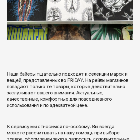
Кепки
Носки
Reebok
Мурманск
Панамы
Ремни
Ripndip
Набережные Челны
Очки
Кепки
Salomon
Назрань
Трусы
Панамы
Saucony
Нальчик
Часы
Очки
Нефтекамск
SHU
Нефтеюганск
Прочее
Часы
The Hundreds
Нижневартовск
Наши байеры тщательно подходят к селекции марок и
Прочее
The North Face
вещей, представленных во FRIDAY. На рейлы магазинов
Нижнекамск
попадают только те товары, которые действительно
Thrasher
заслуживают вашего внимания. Актуальные,
Нижний Новгород
качественные, комфортные для повседневного
Timberland
Новокузнецк
использования и по адекватной цене.
Vans
Новосибирск
Норильск
К сервису мы относимся по-особому. Вы всегда
ZNY
можете рассчитывать на нашу помощь при выборе
Обнинск
товара, оформлении заказа, запросить дополнительные