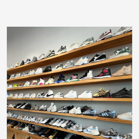
Томск
Тула
Тюмень
Улан-Удэ
Ульяновск
Уфа
Ухта
Хабаровск
Ханты-Мансийск
Чайковский
Чебоксары
Челябинск
Черкесск