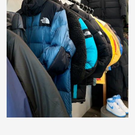
Саратов
Севастополь
Сергиев Посад
Симферополь
Смоленск
Сочи
Ставрополь
Старый Оскол
Стерлитамак
Сыктывкар
Тамбов
Тверь
Тольятти