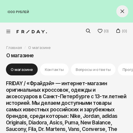
VKontakte
ИСКЛЮЧИТЕЛЬНО ОРИГИНАЛЬ
НАШИ МАГАЗИН
Facebook
Twitter
Волгоград
(0)
(0)
Екатеринбург
Главная
О магазине
Казань
Мужское
О магазине
Краснодар
Женское
Красноярск
Обувь
О магазине
Контакты
Вопросы и ответы
Прог
Бренды
Москва
Обувь
Кроссовки на лето
FRIDAY / «Фрайдэй» — интернет-магазин
Нижний Новгород
Новинки
оригинальных кроссовок, одежды и
Все бренды
Ботинки
Кроссовки на лето
аксессуаров в Санкт-Петербурге с 13-ти летней
Санкт-Петербург
Скидки
историей. Мы делаем доступными товары
Кроссовки
Ботинки
Adidas Originals
самых известных российских и зарубежных
Санкт-Петербург
брендов, среди которых: Nike, Jordan, adidas
Абакан
Кеды
Кроссовки
Alpha Industries
Originals, Diadora, Asics, Puma, New Balance,
+7 (965) 579-03-90
Анадырь
Saucony, Fila, Dr. Martens, Vans, Converse, The
Сланцы
Кеды
Anta