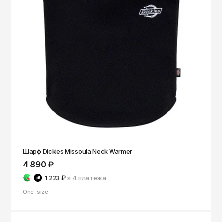
Чита
Элиста
Южно-Сахалинск
Якутск
Ярославль
Шарф Dickies Missoula Neck Warmer
4 890 ₽
1 223 ₽
× 4
платежа
One-size