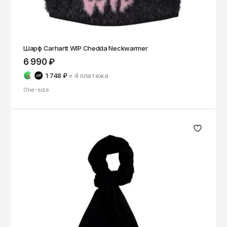
ОКТЯБРЬ
Омск
Орёл
Оренбург
Шарф Carhartt WIP Chedda Neckwarmer
6 990 ₽
Пенза
1 748 ₽
× 4
платежа
Пермь
One-size
Петрозаводск
Петропавловск-Камчатский
Псков
Ростов-на-Дону
Рязань
Самара
Санкт-Петербург
Саранск