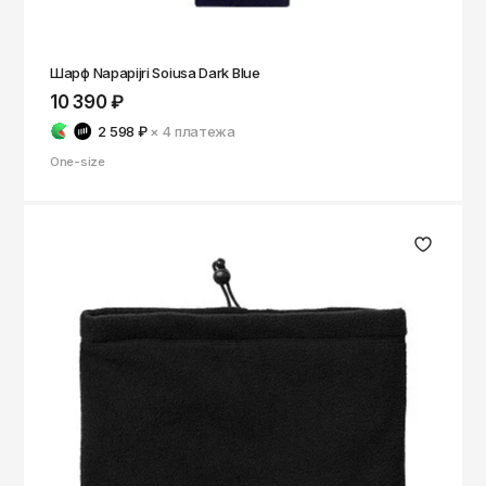
Шарф Napapijri Soiusa Dark Blue
10 390 ₽
2 598 ₽
× 4
платежа
One-size