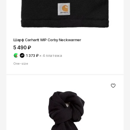
Шарф Carhartt WIP Corby Neckwarmer
5 490 ₽
1 373 ₽
× 4
платежа
One-size