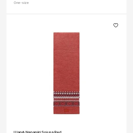
One-size
Шарф Napapijri Soiusa Red