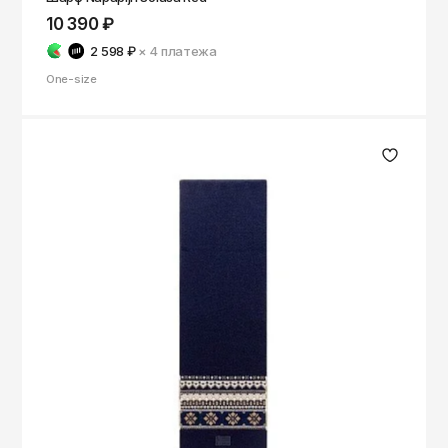
10 390 ₽
2 598 ₽
× 4
платежа
One-size