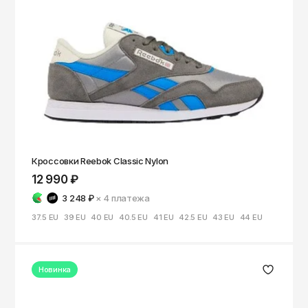
Кроссовки Reebok Classic Nylon
12 990 ₽
3 248 ₽
× 4
платежа
37.5 EU
39 EU
40 EU
40.5 EU
41 EU
42.5 EU
43 EU
44 EU
Новинка