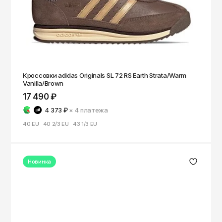
Кроссовки adidas Originals SL 72 RS Earth Strata/Warm
Vanilla/Brown
17 490 ₽
4 373 ₽
× 4
платежа
40 EU
40 2/3 EU
43 1/3 EU
Новинка