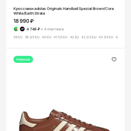
Кроссовки adidas Originals Handball Spezial Brown/Core
White/Earth Strata
18 990 ₽
4 748 ₽
× 4
платежа
38 EU
38 2/3 EU
40 EU
41 1/3 EU
42 EU
42 2/3 EU
43 1/3 EU
44 EU
45
Новинка