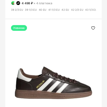
4 498 ₽
× 4
платежа
38 2/3 EU
39 1/3 EU
40 EU
41 1/3 EU
42 EU
42 2/3 EU
43 1/3 EU
44 EU
Новинка