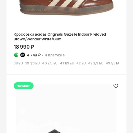
Кроссовки adidas Originals Gazelle Indoor Preloved
Brown/Wonder White/Gum
18 990 ₽
4 748 ₽
× 4
платежа
38 EU
39 1/3 EU
40 2/3 EU
41 1/3 EU
42 EU
42 2/3 EU
43 1/3 EU
44 EU
Новинка