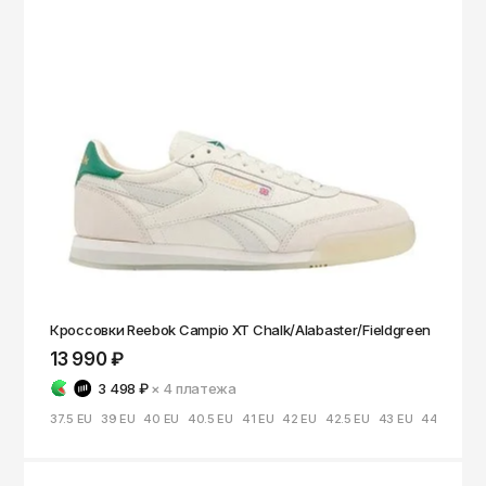
Кроссовки Reebok Campio XT Chalk/Alabaster/Fieldgreen
13 990 ₽
3 498 ₽
× 4
платежа
37.5 EU
39 EU
40 EU
40.5 EU
41 EU
42 EU
42.5 EU
43 EU
44 EU