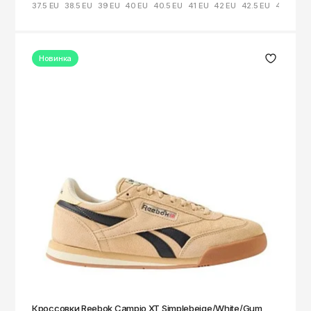
37.5 EU
38.5 EU
39 EU
40 EU
40.5 EU
41 EU
42 EU
42.5 EU
44 EU
Новинка
Кроссовки Reebok Campio XT Simplebeige/White/Gum