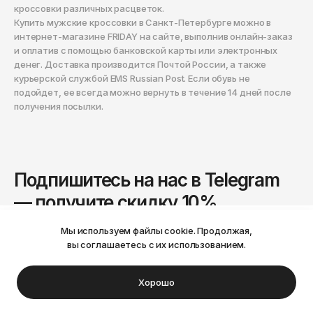
кроссовки различных расцветок.
Купить мужские кроссовки в Санкт-Петербурге можно в
интернет-магазине FRIDAY на сайте, выполнив онлайн-заказ
и оплатив с помощью банковской карты или электронных
денег. Доставка производится Почтой России, а также
курьерской службой EMS Russian Post. Если обувь не
подойдет, ее всегда можно вернуть в течение 14 дней после
получения посылки.
Подпишитесь на нас в Telegram
— получите скидку 10%
А также будьте в курсе новых поступлений,
Мы используем файлы cookie. Продолжая,
Ваш город Пермь?
скидок, акций и розыгрышей.
вы соглашаетесь с их использованием.
Нет
Да
Подписаться
Хорошо