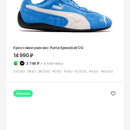
Кроссовки унисекс Puma Speedcat OG
14 990 ₽
3 748 ₽
× 4
платежа
37.5 EU
38 EU
38.5 EU
40 EU
41 EU
42.5 EU
44 EU
44.5 EU
Новинка