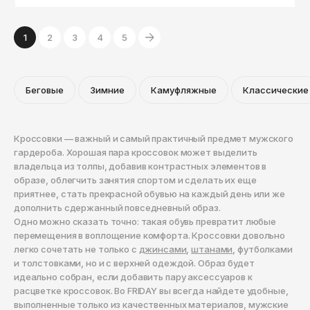
1
2
3
4
5
Беговые
Зимние
Камуфляжные
Классические
Кроссовки — важный и самый практичный предмет мужского
гардероба. Хорошая пара кроссовок может выделить
владельца из толпы, добавив контрастных элементов в
образе, облегчить занятия спортом и сделать их еще
приятнее, стать прекрасной обувью на каждый день или же
дополнить сдержанный повседневный образ.
Одно можно сказать точно: такая обувь превратит любые
перемещения в воплощение комфорта. Кроссовки довольно
легко сочетать не только с
джинсами
,
штанами
, футболками
и толстовками, но и с верхней одеждой. Образ будет
идеально собран, если добавить пару аксессуаров к
расцветке кроссовок. Во FRIDAY вы всегда найдете удобные,
выполненные только из качественных материалов, мужские