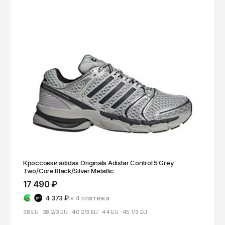
Кроссовки adidas Originals Adistar Control 5 Grey
Two/Core Black/Silver Metallic
17 490 ₽
4 373 ₽
× 4
платежа
38 EU
38 2/3 EU
40 2/3 EU
44 EU
45 1/3 EU