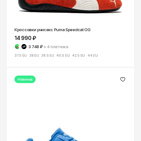
Кроссовки унисекс Puma Speedcat OG
14 990 ₽
3 748 ₽
× 4
платежа
37.5 EU
38 EU
38.5 EU
40.5 EU
42.5 EU
44 EU
Новинка