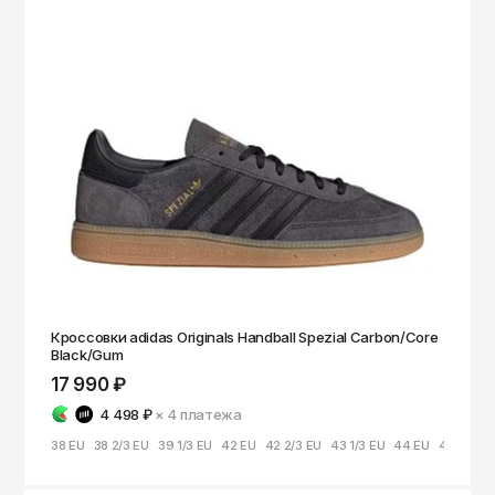
Чита
Элиста
Южно-Сахалинск
Якутск
Ярославль
Кроссовки adidas Originals Handball Spezial Carbon/Core
Black/Gum
17 990 ₽
4 498 ₽
× 4
платежа
38 EU
38 2/3 EU
39 1/3 EU
42 EU
42 2/3 EU
43 1/3 EU
44 EU
44 2/3 E