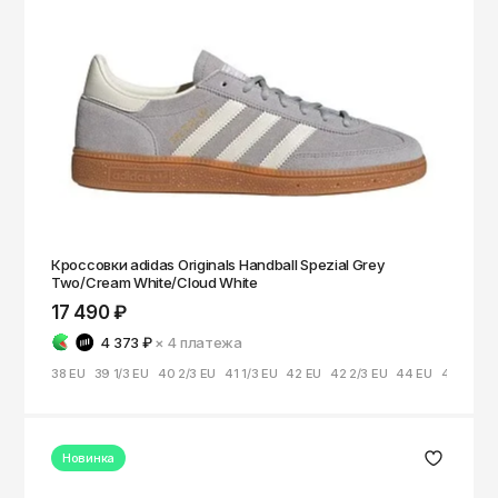
Кроссовки adidas Originals Handball Spezial Grey
Two/Cream White/Cloud White
17 490 ₽
4 373 ₽
× 4
платежа
38 EU
39 1/3 EU
40 2/3 EU
41 1/3 EU
42 EU
42 2/3 EU
44 EU
44 2/3 E
Новинка