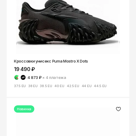
Кроссовки унисекс Puma Mostro X Dots
19 490 ₽
4 873 ₽
× 4
платежа
37.5 EU
38 EU
38.5 EU
40 EU
42.5 EU
44 EU
44.5 EU
Новинка