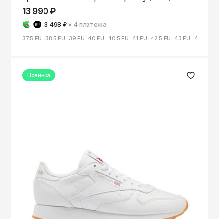
13 990 ₽
3 498 ₽
× 4
платежа
37.5 EU
38.5 EU
39 EU
40 EU
40.5 EU
41 EU
42.5 EU
43 EU
44 EU
Новинка