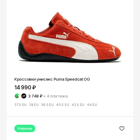
Чита
Элиста
Южно-Сахалинск
Якутск
Ярославль
Кроссовки унисекс Puma Speedcat OG
14 990 ₽
3 748 ₽
× 4
платежа
37.5 EU
38 EU
38.5 EU
40.5 EU
42.5 EU
44 EU
Новинка