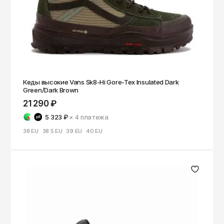
Кеды высокие Vans Sk8-Hi Gore-Tex Insulated Dark
Green/Dark Brown
21 290 ₽
5 323 ₽
× 4
платежа
38 EU
38.5 EU
39 EU
40 EU