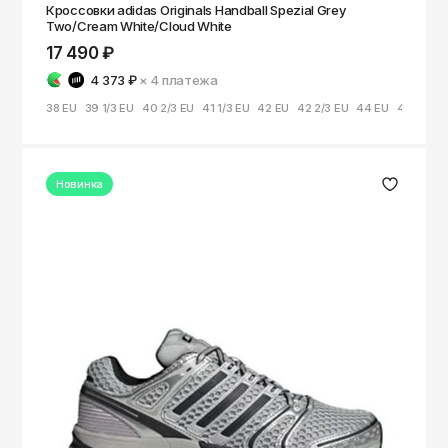
Кроссовки adidas Originals Handball Spezial Grey
Two/Cream White/Cloud White
17 490 ₽
4 373 ₽
× 4
платежа
38 EU
39 1/3 EU
40 2/3 EU
41 1/3 EU
42 EU
42 2/3 EU
44 EU
44 2/3 E
Новинка