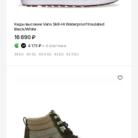
Кеды высокие Vans Sk8-Hi Waterproof Insulated
Black/White
16 690 ₽
4 173 ₽
× 4
платежа
38 EU
40 EU
40.5 EU
42 EU
42.5 EU