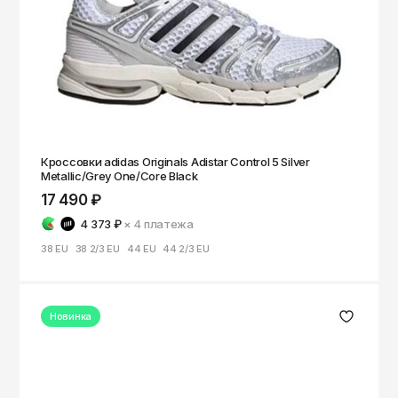
Кроссовки adidas Originals Adistar Control 5 Silver
Metallic/Grey One/Core Black
17 490 ₽
4 373 ₽
× 4
платежа
38 EU
38 2/3 EU
44 EU
44 2/3 EU
Новинка