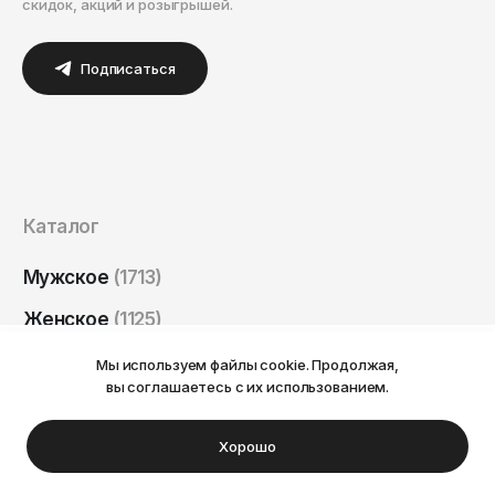
скидок, акций и розыгрышей.
Подписаться
Каталог
Мужское
(1713)
Женское
(1125)
Бренды
(61)
Мы используем файлы cookie. Продолжая,
Ваш город Пермь?
вы соглашаетесь с их использованием.
Новинки
(260)
Нет
Да
Скидки
(77)
Хорошо