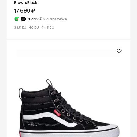
Brown/Black
17 690 ₽
4 423 ₽
× 4
платежа
38.5 EU
40 EU
44.5 EU