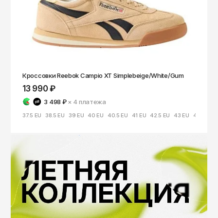
Кроссовки Reebok Campio XT Simplebeige/White/Gum
13 990 ₽
3 498 ₽
× 4
платежа
37.5 EU
38.5 EU
39 EU
40 EU
40.5 EU
41 EU
42.5 EU
43 EU
44 EU