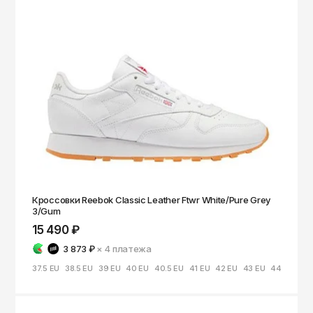
Кроссовки Reebok Classic Leather Ftwr White/Pure Grey
3/Gum
15 490 ₽
3 873 ₽
× 4
платежа
37.5 EU
38.5 EU
39 EU
40 EU
40.5 EU
41 EU
42 EU
43 EU
44 EU
44.