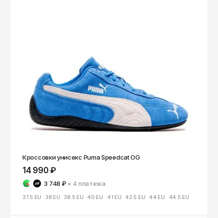
Кроссовки унисекс Puma Speedcat OG
14 990 ₽
3 748 ₽
× 4
платежа
37.5 EU
38 EU
38.5 EU
40 EU
41 EU
42.5 EU
44 EU
44.5 EU