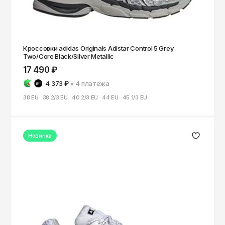
Кроссовки adidas Originals Adistar Control 5 Grey
Two/Core Black/Silver Metallic
17 490 ₽
4 373 ₽
× 4
платежа
38 EU
38 2/3 EU
40 2/3 EU
44 EU
45 1/3 EU
Новинка