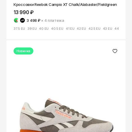
Кроссовки Reebok Campio XT Chalk/Alabaster/Fieldgreen
13 990 ₽
3 498 ₽
× 4
платежа
37.5 EU
39 EU
40 EU
40.5 EU
41 EU
42 EU
42.5 EU
43 EU
44 EU
Новинка