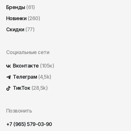
Чита
Бренды
(61)
Элиста
Новинки
(260)
Южно-Сахалинск
Скидки
(77)
Якутск
Ярославль
Социальные сети
Вконтакте
(105к)
Телеграм
(4,5k)
ТикТок
(28,5k)
Позвонить
+7 (965) 579-03-90