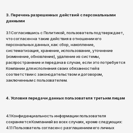
Кепки
Носки
Reebok
Мурманск
Панамы
Ремни
Ripndip
3. Перечень разрешенных действий с персональными
Набережные Челны
данными
Очки
Кепки
Salomon
Назрань
3.1 Согласившись с Политикой, пользователь подтверждает,
Трусы
Панамы
Saucony
Нальчик
что согласен на такие действия в отношении его
персональных данных, как: сбор, накопление,
Часы
Очки
Нефтекамск
SHU
систематизация, хранение, использование, уточнение
(изменение, обновление), удаление из системы,
Нефтеюганск
Прочее
Часы
The Hundreds
распространение и передача в случае, если это потребуется
Компании для исполнения своих обязанностей в
Нижневартовск
Прочее
The North Face
соответствии с законодательством и договором,
Нижнекамск
заключенным с пользователем.
Thrasher
Нижний Новгород
Timberland
4. Условия передачи данных пользователя третьим лицам
Новокузнецк
Vans
Новосибирск
4.1 Конфиденциальность информации пользователя
Норильск
ZNY
сохраняется Компанией во всех случаях, кроме следующих:
4.1.1 Пользователь согласен с разглашением его личных
Обнинск