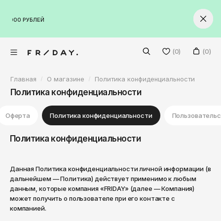
VKontakte
 РУБЛЕЙ
ЛАНЕТА
ОВАРЫ
Facebook
Twitter
Волгоград
(0)
(0)
Екатеринбург
Главная
О магазине
Политика конфиденциальности
Казань
Мужское
Политика конфиденциальности
Краснодар
Женское
Красноярск
Обувь
Оферта
Политика конфиденциальности
Пользовательс
Бренды
Москва
Обувь
Кроссовки на лето
Политика конфиденциальности
Нижний Новгород
Новинки
Все бренды
Ботинки
Кроссовки на лето
Санкт-Петербург
Скидки
Данная Политика конфиденциальности личной информации (в
Кроссовки
Ботинки
Adidas Originals
дальнейшем — Политика) действует применимо к любым
Санкт-Петербург
данным, которые компания «FRIDAY» (далее — Компания)
Абакан
Кеды
Кроссовки
Alpha Industries
может получить о пользователе при его контакте с
+7 (965) 579-03-90
компанией.
Анадырь
Сланцы
Кеды
Anta