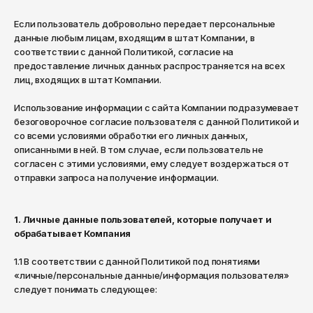
Магазины
Архангельск
Уход за обувью
Сланцы
Anteater
Если пользователь добровольно передает персональные
Астрахань
Войти
данные любым лицам, входящим в штат Компании, в
Уход за обувью
Asics
соответствии с данной Политикой, согласие на
Барнаул
Верхняя одежда
предоставление личных данных распространяется на всех
Carhartt WIP
Белгород
лиц, входящих в штат Компании.
Верхняя одежда
Куртки на лето
Биробиджан
Casio
Использование информации с сайта Компании подразумевает
безоговорочное согласие пользователя с данной Политикой и
Анораки
Куртки на лето
Благовещенск
Champion
со всеми условиями обработки его личных данных,
описанными в ней. В том случае, если пользователь не
Ветровки
Анораки
Брянск
Codered
согласен с этими условиями, ему следует воздержаться от
Великий Новгород
отправки запроса на получение информации.
Парки
Ветровки
Converse
Владивосток
Пуховики
Парки
Crocs
1. Личные данные пользователей, которые получает и
Владикавказ
обрабатывает Компания
Куртки
Пуховики
Diadora
Владимир
1.1 В соответствии с данной Политикой под понятиями
Жилеты
Куртки
Волгоград
Dickies
«личные/персональные данные/информация пользователя»
следует понимать следующее:
Бомберы
Жилеты
Волгодонск
Didriksons