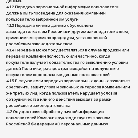
ОКТЯБРЬ
данных.
Омск
4.1.2 Передача персональной информации пользователя
должна быть проведена для оказания Компанией
Орёл
пользователю выбранной им услуги.
4.1.3 Передача личных данных обусловлена
Оренбург
законодательством России или другим законодательством,
применимым в рамках процедуры, установленной
Пенза
российским законодательством.
Пермь
4.1.4 Передача может осуществляться в случае продажи или
передачи Компании полностью или частично, когда
Петрозаводск
покупатель получает обязательства по выполнению условий
данной Политики, распространяющейся на полученные
Петропавловск-Камчатский
покупателем персональные данные пользователей.
Псков
4.1.5 В случае если передача персональных данных позволяет
обеспечить защиту прав и законных интересов Компании или
Ростов-на-Дону
же третьих лиц, когда пользователь нарушает условия
сотрудничества или его действия выходят за рамки
Рязань
российского законодательства.
Самара
4.2 Осуществляя обработку личной информации
пользователей Компания руководствуется законом
Санкт-Петербург
Российской Федерации «О персональных данных».
Саранск