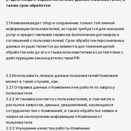
Киров
Krakatau
также срок обработки
Шорты
Брюки
Комсомольск-на-Амуре
Lacoste
Штаны
Кострома
2.1 Компания ведет сбор и сохранение только той личной
Аксессуары
Levi's
информации пользователей, которая требуется для оказания
Краснодар
Шорты
услуг и предоставления сервисов (исполнения договоров и
Шапки
Li-Ning
Красноярск
соглашений с пользователем). Срок обработки персональных
данных осуществляется до момента достижения целей
Аксессуары
Шарфы
Курган
Napapijri
обработки или до его отзыва пользователем в соответсвии с
действующим законодательством РФ.
Курск
Перчатки
Шапки
Native
Кызыл
Рюкзаки
Шарфы
New Balance
2.2 Использовать личные данные пользователей Компания
Липецк
может в таких случаях, как:
Сумки
Перчатки
Nike
2.2.1 Отправка данных о Компании и ее работе по запросу
Магадан
пользователя.
Кошельки
Рюкзаки
Obey
2.2.2 Установка контакта с пользователем, в том числе и
Магнитогорск
рассылка запросов, данных, уведомлений, касающихся
Носки
Сумки
Майкоп
Puma
сотрудничества с Компанией, а также обработка заявок и
запросов на получение информации о Компании от
Ремни
Кошельки
Махачкала
Ragged Jeans
пользователя.
2.2.3 Улучшение качества работы Компании.
Москва