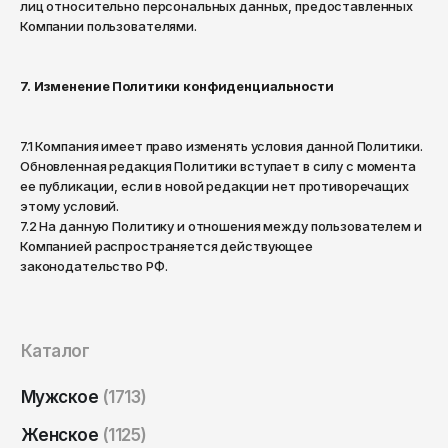
лиц относительно персональных данных, предоставленных
Томск
Компании пользователями.
Тула
Тюмень
7. Изменение Политики конфиденциальности
Улан-Удэ
Ульяновск
7.1 Компания имеет право изменять условия данной Политики.
Обновленная редакция Политики вступает в силу с момента
Уфа
ее публикации, если в новой редакции нет противоречащих
этому условий.
Ухта
7.2 На данную Политику и отношения между пользователем и
Компанией распространяется действующее
Хабаровск
законодательство РФ.
Ханты-Мансийск
Чайковский
Чебоксары
Каталог
Челябинск
Мужское
(1713)
Черкесск
Женское
(1125)