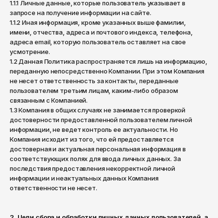
Вологда
1.1.1 Личные данные, которые пользователь указывает в
Бомберы
Одежда
Dr. Martens
запросе на получение информации на сайте.
Воронеж
1.1.2 Иная информация, кроме указанных выше фамилии,
Одежда
Eastpak
имени, отчества, адреса и почтового индекса, телефона,
Толстовки
Горно-Алтайск
адреса email, которую пользователь оставляет на свое
Ellesse
усмотрение.
Грозный
Олимпийки
Толстовки
1.2 Данная Политика распространяется лишь на информацию,
Екатеринбург
Fila
переданную непосредственно Компании. При этом Компания
Свитеры
Олимпийки
не несет ответственность за контакты, переданные
Иваново
Fred Perry
пользователем третьим лицам, каким-либо образом
Рубашки
Cвитеры
связанным с Компанией.
Ижевск
Helly Hansen
1.3 Компания в общих случаях не занимается проверкой
Лонгсливы
Рубашки
Иркутск
достоверности предоставленной пользователем личной
Hi-Tec
информации, не ведет контроль ее актуальности. Но
Поло
Платья
Йошкар-Ола
Компания исходит из того, что ей предоставляется
Hikes
достоверная и актуальная персональная информация в
Футболки
Лонгсливы
Казань
соответствующих полях для ввода личных данных. За
Hoka One One
Калининград
последствия предоставления некорректной личной
Джинсы
Поло
информации и неактуальных данных Компания
Калуга
Huf
ответственности не несет.
Брюки
Футболки
Кемерово
Jordan
Штаны
Джинсы
2. Цели сбора и обработки личных данных пользователей, а