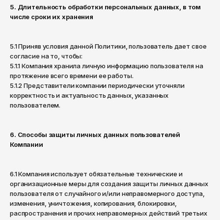
5. Длительность обработки персональных данных, в том
Саратов
числе сроки их хранения
Севастополь
Сергиев Посад
5.1 Приняв условия данной Политики, пользователь дает свое
согласие на то, чтобы:
Симферополь
5.1.1 Компания хранила личную информацию пользователя на
Смоленск
протяжение всего времени ее работы.
5.1.2 Представители компании периодически уточняли
Сочи
корректность и актуальность данных, указанных
пользователем.
Ставрополь
Старый Оскол
6. Способы защиты личных данных пользователей
Стерлитамак
Компании
Сыктывкар
6.1 Компания использует обязательные технические и
Тамбов
организационные меры для создания защиты личных данных
Тверь
пользователя от случайного и/или неправомерного доступа,
изменения, уничтожения, копирования, блокировки,
Тольятти
распространения и прочих неправомерных действий третьих