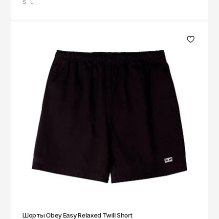
S
L
Шорты Obey Easy Relaxed Twill Short