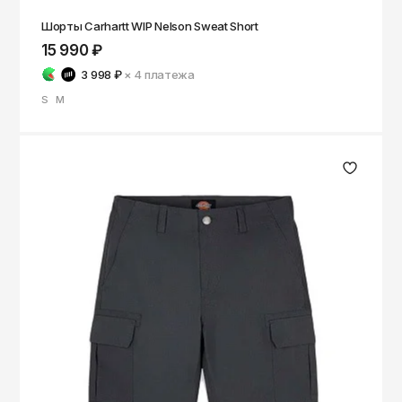
Шорты Carhartt WIP Nelson Sweat Short
15 990 ₽
3 998 ₽
× 4
платежа
S
M