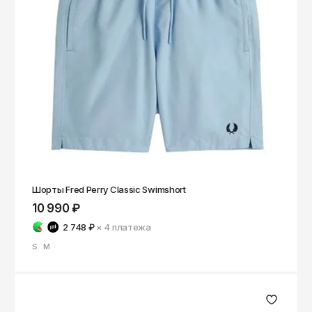
Шорты Fred Perry Classic Swimshort
10 990 ₽
2 748 ₽
× 4
платежа
S
M