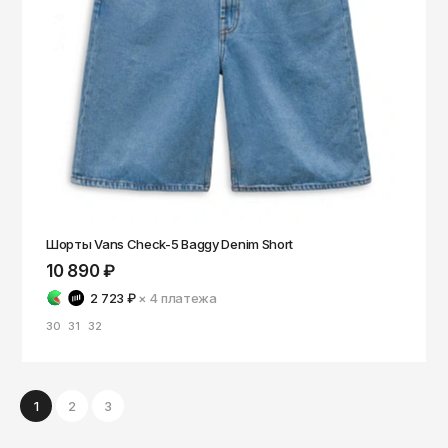
Шорты Vans Check-5 Baggy Denim Short
10 890 ₽
2 723 ₽
× 4
платежа
30
31
32
1
2
3