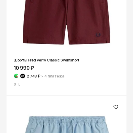
Шорты Fred Perry Classic Swimshort
10 990 ₽
2 748 ₽
× 4
платежа
S
L