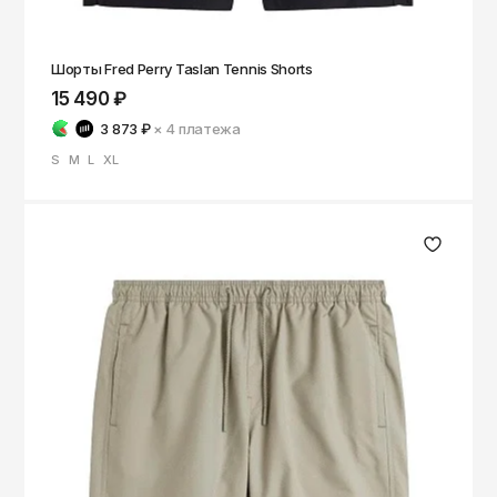
Шорты Fred Perry Taslan Tennis Shorts
15 490 ₽
3 873 ₽
× 4
платежа
S
M
L
XL