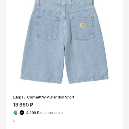
Чита
Элиста
Южно-Сахалинск
Якутск
Ярославль
Шорты Carhartt WIP Brandon Short
19 990 ₽
4 998 ₽
× 4
платежа
L