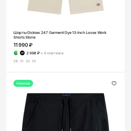
ОКТЯБРЬ
Омск
Орёл
Оренбург
Шорты Dickies 247 Garment Dye 13-Inch Loose Work
Пенза
Shorts Stone
11 990 ₽
Пермь
2 998 ₽
× 4
платежа
Петрозаводск
29
31
32
33
Петропавловск-Камчатский
Псков
Новинка
Ростов-на-Дону
Рязань
Самара
Санкт-Петербург
Саранск