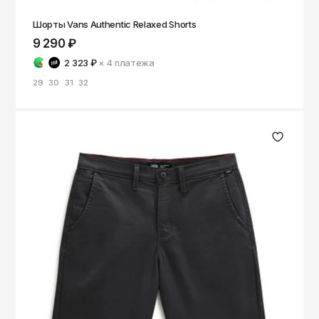
Шорты Vans Authentic Relaxed Shorts
9 290 ₽
2 323 ₽
× 4
платежа
29
30
31
32