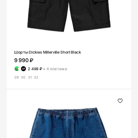
Шорты Dickies Millerville Short Black
9 990 ₽
2 498 ₽
× 4
платежа
29
30
31
32