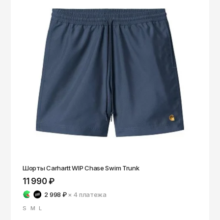
Шорты Carhartt WIP Chase Swim Trunk
11 990 ₽
2 998 ₽
× 4
платежа
S
M
L