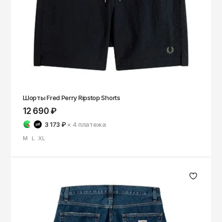
Саратов
Севастополь
Сергиев Посад
Симферополь
Смоленск
Сочи
Шорты Fred Perry Ripstop Shorts
Ставрополь
12 690 ₽
3 173 ₽
× 4
платежа
Старый Оскол
M
L
XL
Стерлитамак
Сыктывкар
Тамбов
Тверь
Тольятти