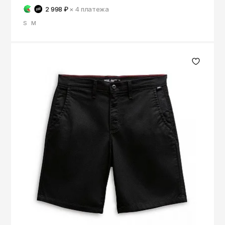
2 998 ₽
× 4
платежа
S
M