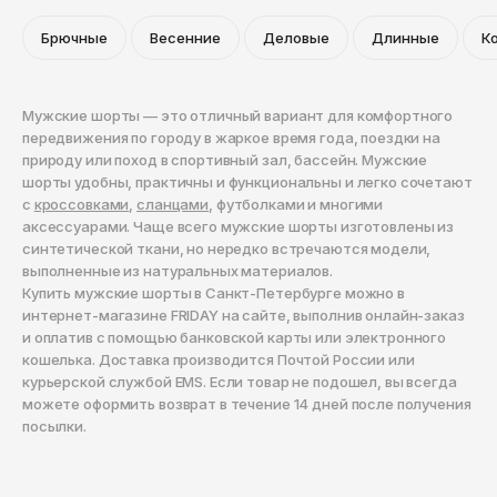
Брючные
Весенние
Деловые
Длинные
К
Мужские шорты — это отличный вариант для комфортного
передвижения по городу в жаркое время года, поездки на
природу или поход в спортивный зал, бассейн. Мужские
шорты удобны, практичны и функциональны и легко сочетают
с
кроссовками
,
сланцами
, футболками и многими
аксессуарами. Чаще всего мужские шорты изготовлены из
синтетической ткани, но нередко встречаются модели,
выполненные из натуральных материалов.
Купить мужские шорты в Санкт-Петербурге можно в
интернет-магазине FRIDAY на сайте, выполнив онлайн-заказ
и оплатив с помощью банковской карты или электронного
кошелька. Доставка производится Почтой России или
курьерской службой EMS. Если товар не подошел, вы всегда
можете оформить возврат в течение 14 дней после получения
посылки.