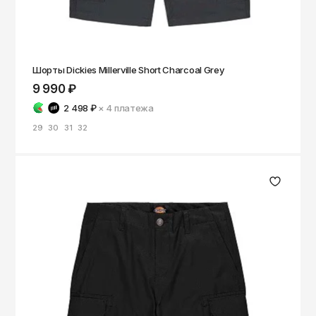
Шорты Dickies Millerville Short Charcoal Grey
9 990 ₽
2 498 ₽
× 4
платежа
29
30
31
32