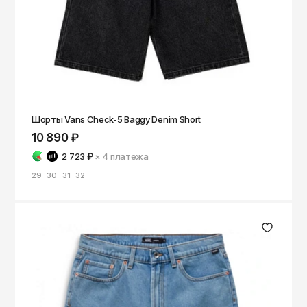
Шорты Vans Check-5 Baggy Denim Short
10 890 ₽
2 723 ₽
× 4
платежа
29
30
31
32