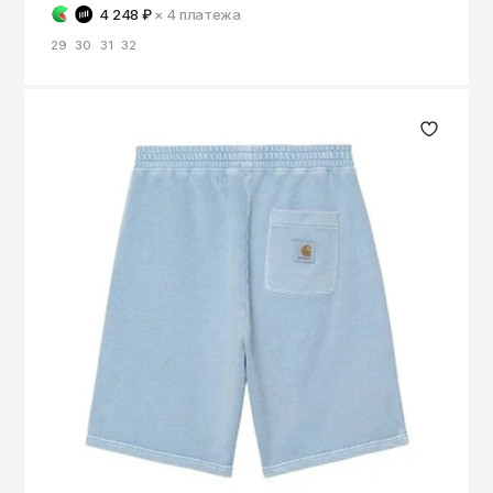
4 248 ₽
× 4
платежа
29
30
31
32