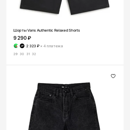
Шорты Vans Authentic Relaxed Shorts
9 290 ₽
2 323 ₽
× 4
платежа
29
30
31
32