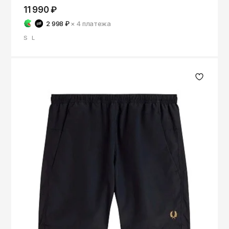
11 990 ₽
2 998 ₽
× 4
платежа
S
L