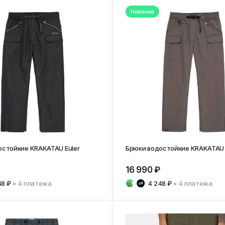
Нижнекамск
Новинка
остойкие KRAKATAU Euler
Брюки водостойкие KRAKATAU 
16 990 ₽
48 ₽
× 4
платежа
4 248 ₽
× 4
платежа