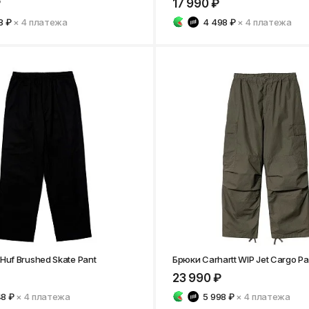
₽
17 990 ₽
8 ₽
× 4
платежа
4 498 ₽
× 4
платежа
Huf Brushed Skate Pant
Брюки Carhartt WIP Jet Cargo Pa
23 990 ₽
48 ₽
× 4
платежа
5 998 ₽
× 4
платежа