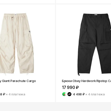
 Giant Parachute Cargo
Брюки Obey Hardwork Ripstop C
17 990 ₽
48 ₽
× 4
платежа
4 498 ₽
× 4
платежа