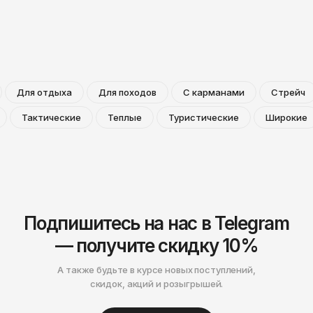
Для отдыха
Для походов
С карманами
Стрейч
Тактические
Теплые
Туристические
Широкие
Подпишитесь на нас в Telegram
— получите скидку 10%
А также будьте в курсе новых поступлений,
скидок, акций и розыгрышей.