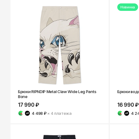
Казань
Новинка
Брюки RIPNDIP Metal Claw Wide Leg Pants
Брюки вод
Bone
17 990 ₽
16 990 ₽
4 498 ₽
× 4
платежа
4 2