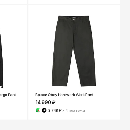
argo Pant
Брюки Obey Hardwork Work Pant
14 990 ₽
3 748 ₽
× 4
платежа