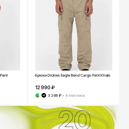
 Pant
Брюки Dickies Eagle Bend Cargo Pant Khaki
12 990 ₽
3 248 ₽
× 4
платежа