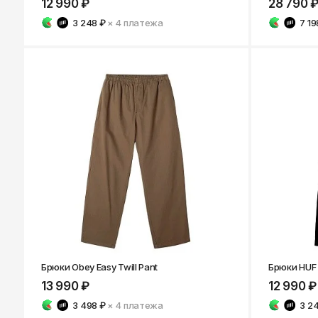
12 990 ₽
28 790 
3 248 ₽
× 4
платежа
7 19
Брюки Obey Easy Twill Pant
Брюки HUF 
13 990 ₽
12 990 ₽
3 498 ₽
× 4
платежа
3 2