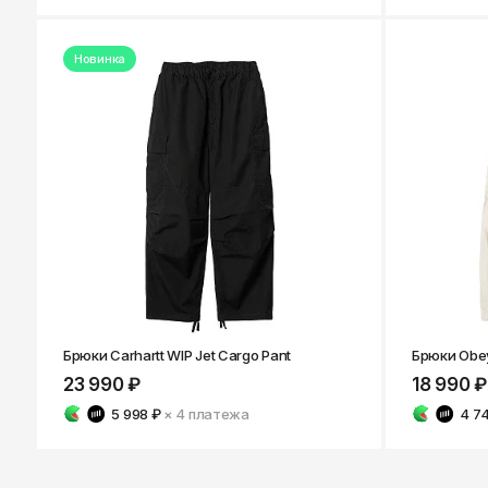
Новинка
Брюки Carhartt WIP Jet Cargo Pant
Брюки Obey
23 990 ₽
18 990 ₽
5 998 ₽
× 4
платежа
4 7