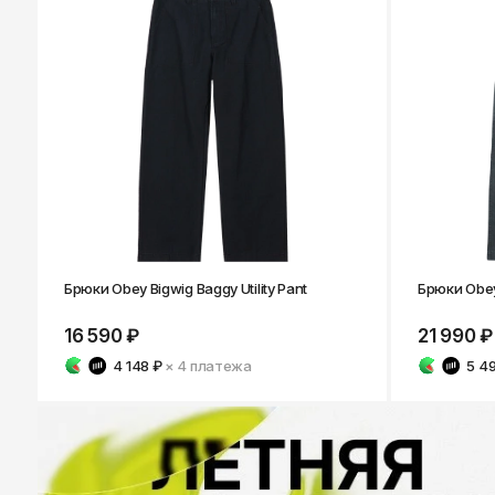
Брюки Obey Bigwig Baggy Utility Pant
Брюки Obey
16 590 ₽
21 990 ₽
4 148 ₽
× 4
платежа
5 4