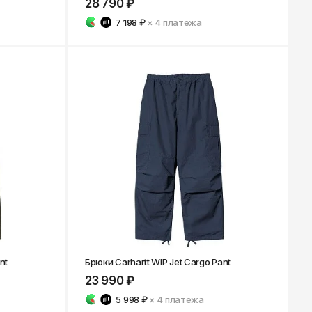
28 790 ₽
7 198 ₽
× 4
платежа
nt
Брюки Carhartt WIP Jet Cargo Pant
23 990 ₽
5 998 ₽
× 4
платежа