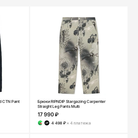
к
Улан-Удэ
ск-
Ульяновск
Уфа
Ухта
ону
Хабаровск
Ханты-Мансийск
Чайковский
бург
Чебоксары
Челябинск
Черкесск
Чита
d CTN Pant
Брюки RIPNDIP Stargazing Carpenter
ад
Straight Leg Pants Multi
Элиста
ь
17 990 ₽
Южно-Сахалинск
4 498 ₽
× 4
платежа
Якутск