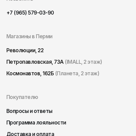
Томск
+7 (965) 579-03-90
Тула
Тюмень
Улан-Удэ
Магазины в Перми
Ульяновск
Революции, 22
Уфа
Петропавловская, 73А
(IMALL, 2 этаж)
Ухта
Космонавтов, 162Б
(Планета, 2 этаж)
Хабаровск
Ханты-Мансийск
Чайковский
Покупателю
Чебоксары
Вопросы и ответы
Челябинск
Программа лояльности
Черкесск
Доставка и оплата