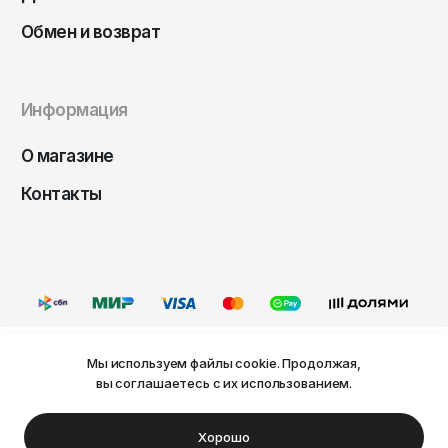
Чита
Обмен и возврат
Элиста
Южно-Сахалинск
Якутск
Информация
Ярославль
О магазине
Контакты
Мы используем файлы cookie. Продолжая,
Ваш город Пермь?
вы соглашаетесь с их использованием.
Оферта
Политика конфиденциальности
Пользовательское соглашение
Нет
Да
© FRIDAY, 2026
Хорошо