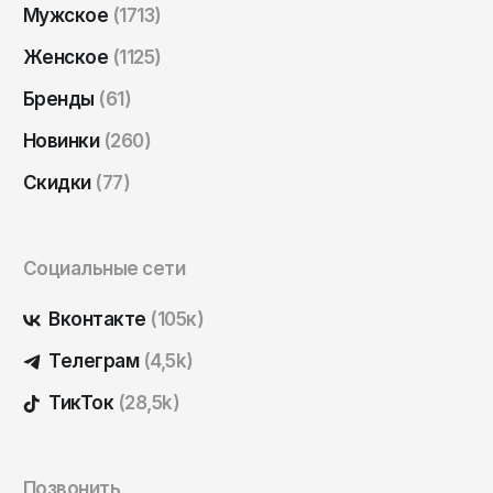
Мужское
(1713)
Саратов
Севастополь
Женское
(1125)
Сергиев Посад
Бренды
(61)
Симферополь
Новинки
(260)
Смоленск
Скидки
(77)
Сочи
Ставрополь
Социальные сети
Старый Оскол
Стерлитамак
Вконтакте
(105к)
Сыктывкар
Телеграм
(4,5k)
Тамбов
ТикТок
(28,5k)
Тверь
Тольятти
Позвонить