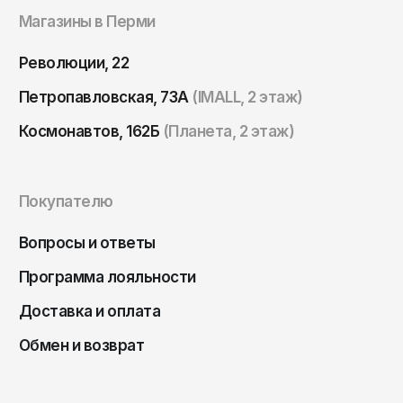
Томск
Магазины в Перми
Тула
Революции, 22
Тюмень
Петропавловская, 73А
(IMALL, 2 этаж)
Улан-Удэ
Космонавтов, 162Б
(Планета, 2 этаж)
Ульяновск
Уфа
Ухта
Покупателю
Хабаровск
Вопросы и ответы
Ханты-Мансийск
Программа лояльности
Чайковский
Доставка и оплата
Чебоксары
Обмен и возврат
Челябинск
Черкесск