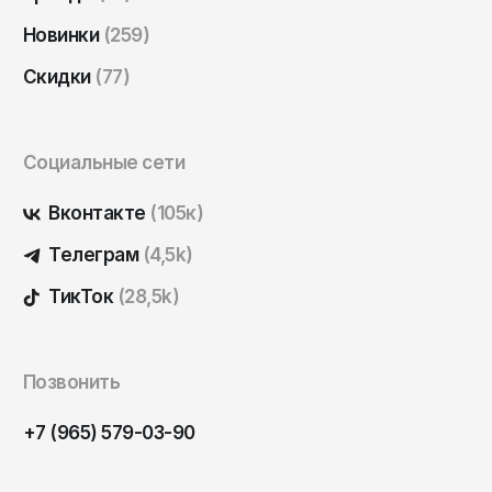
Саратов
Новинки
(259)
Севастополь
Скидки
(77)
Сергиев Посад
Симферополь
Социальные сети
Смоленск
Сочи
Вконтакте
(105к)
Ставрополь
Телеграм
(4,5k)
Старый Оскол
ТикТок
(28,5k)
Стерлитамак
Сыктывкар
Позвонить
Тамбов
Тверь
+7 (965) 579-03-90
Тольятти