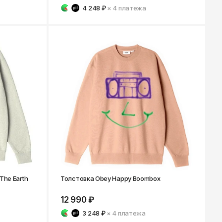
4 248 ₽
× 4
платежа
The Earth
Толстовка Obey Happy Boombox
12 990 ₽
3 248 ₽
× 4
платежа