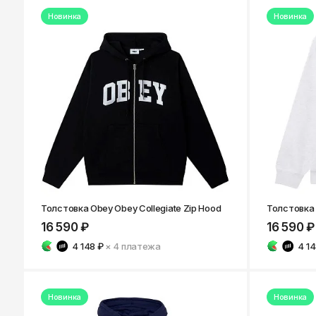
Казань
Новинка
Новинка
Толстовка Obey Obey Collegiate Zip Hood
Толстовка O
16 590 ₽
16 590 ₽
4 148 ₽
× 4
платежа
4 14
Новинка
Новинка