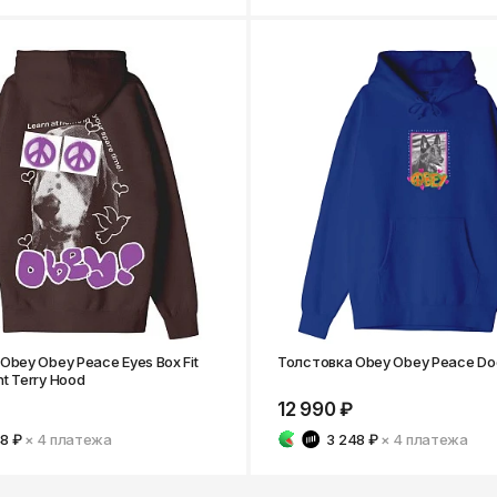
Obey Obey Peace Eyes Box Fit
Толстовка Obey Obey Peace Do
t Terry Hood
12 990 ₽
48 ₽
× 4
платежа
3 248 ₽
× 4
платежа