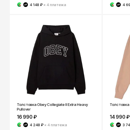
4 148 ₽
× 4
платежа
4 6
Толстовка Obey Collegiate II Extra Heavy
Толстовка 
Pullover
16 990 ₽
14 990 ₽
4 248 ₽
× 4
платежа
3 7