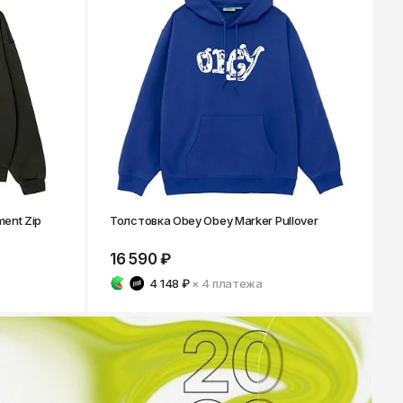
ent Zip
Толстовка Obey Obey Marker Pullover
16 590 ₽
4 148 ₽
× 4
платежа