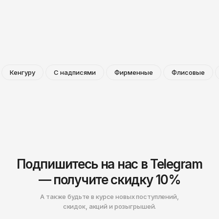
Кенгуру
С надписями
Фирменные
Флисовые
Подпишитесь на нас в Telegram
— получите скидку 10%
А также будьте в курсе новых поступлений,
скидок, акций и розыгрышей.