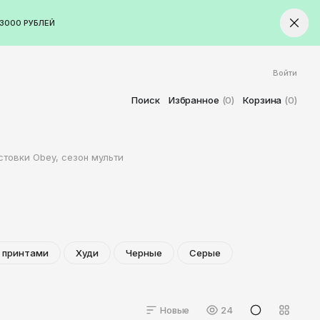
3000 РУБЛЕЙ
Войти
ород
Ставрополь
Поиск
Избранное
(0)
Корзина
(0)
Старый Оскол
Стерлитамак
товки Obey, сезон мульти
Сыктывкар
Тамбов
Тверь
Тольятти
Томск
 принтами
Худи
Черные
Серые
Тула
Тюмень
Новые
24