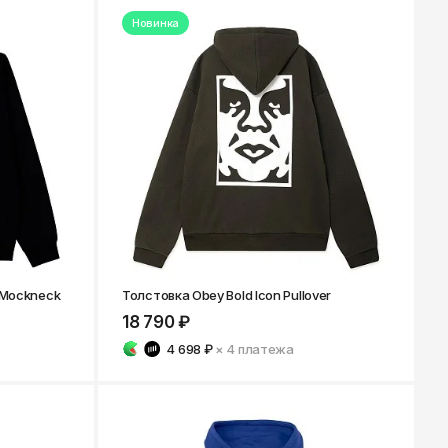
Ярославль
Новинка
d Mockneck
Толстовка Obey Bold Icon Pullover
18 790 ₽
4 698 ₽
× 4
платежа