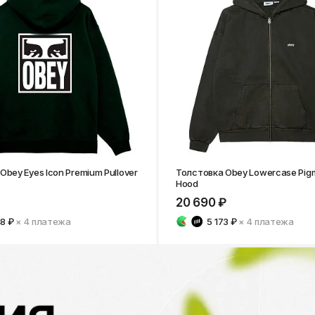
Obey Eyes Icon Premium Pullover
Толстовка Obey Lowercase Pigm
Hood
20 690 ₽
48 ₽
× 4
платежа
5 173 ₽
× 4
платежа