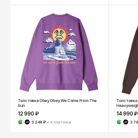
Толстовка Obey Obey We Come From The
Толстовка 
Sun
Heavyweigh
12 990 ₽
14 990 ₽
3 248 ₽
× 4
платежа
3 7