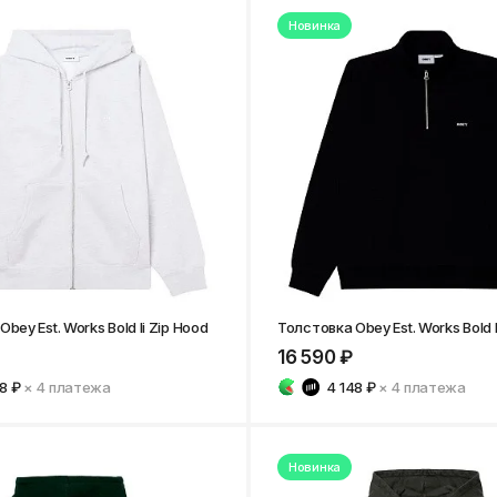
Нижнекамск
Новинка
bey Est. Works Bold Ii Zip Hood
Толстовка Obey Est. Works Bol
16 590 ₽
8 ₽
× 4
платежа
4 148 ₽
× 4
платежа
Новинка