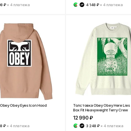
98 ₽
× 4
платежа
4 148 ₽
× 4
платежа
Obey Obey Eyes Icon Hood
Толстовка Obey Obey Here Lies 
Box Fit Heavyweight Terry Crew
12 990 ₽
48 ₽
× 4
платежа
3 248 ₽
× 4
платежа