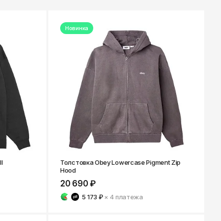
к
Улан-Удэ
ск-
Ульяновск
Новинка
Уфа
Ухта
ону
Хабаровск
Ханты-Мансийск
Чайковский
бург
Чебоксары
Челябинск
Черкесск
Чита
I
Толстовка Obey Lowercase Pigment Zip
ад
Hood
Элиста
ь
20 690 ₽
Южно-Сахалинск
5 173 ₽
× 4
платежа
Якутск