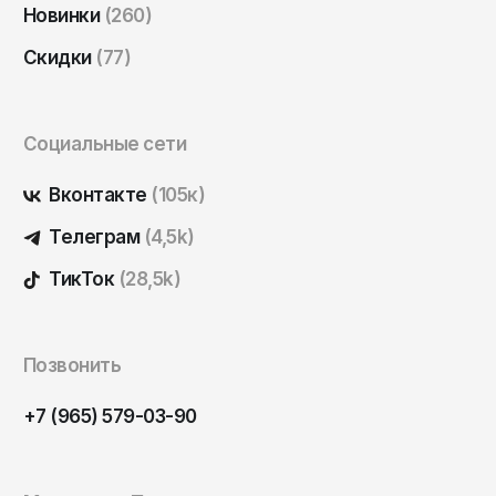
Новинки
(260)
Саратов
Севастополь
Скидки
(77)
Сергиев Посад
Симферополь
Социальные сети
Смоленск
Вконтакте
(105к)
Сочи
Телеграм
(4,5k)
Ставрополь
ТикТок
(28,5k)
Старый Оскол
Стерлитамак
Сыктывкар
Позвонить
Тамбов
+7 (965) 579-03-90
Тверь
Тольятти