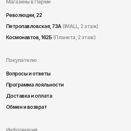
Магазины в Перми
Томск
Тула
Революции, 22
Тюмень
Петропавловская, 73А
(IMALL, 2 этаж)
Улан-Удэ
Космонавтов, 162Б
(Планета, 2 этаж)
Ульяновск
Уфа
Покупателю
Ухта
Хабаровск
Вопросы и ответы
Ханты-Мансийск
Программа лояльности
Чайковский
Доставка и оплата
Чебоксары
Обмен и возврат
Челябинск
Черкесск
Информация