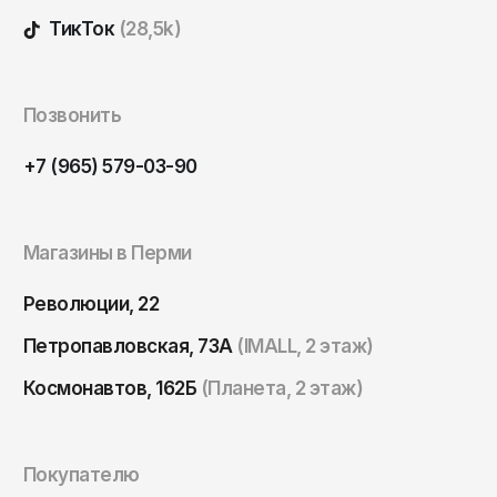
Томск
ТикТок
(28,5k)
Тула
Тюмень
Позвонить
Улан-Удэ
Ульяновск
+7 (965) 579-03-90
Уфа
Ухта
Магазины в Перми
Хабаровск
Революции, 22
Ханты-Мансийск
Петропавловская, 73А
(IMALL, 2 этаж)
Чайковский
Космонавтов, 162Б
(Планета, 2 этаж)
Чебоксары
Челябинск
Черкесск
Покупателю