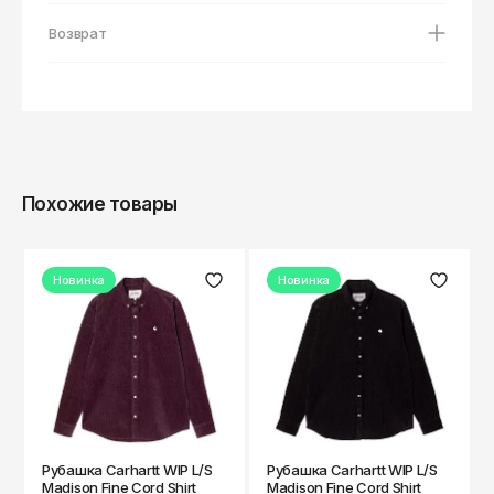
Кепки
Носки
Reebok
Мурманск
Возврат
Панамы
Ремни
Ripndip
Набережные Челны
Очки
Кепки
Salomon
Назрань
Трусы
Панамы
Saucony
Нальчик
Часы
Очки
Нефтекамск
SHU
Похожие товары
Нефтеюганск
Прочее
Часы
The Hundreds
Нижневартовск
Прочее
The North Face
Новинка
Новинка
Нижнекамск
Thrasher
Нижний Новгород
Timberland
Новокузнецк
Vans
Новосибирск
Норильск
ZNY
Рубашка Carhartt WIP L/S
Рубашка Carhartt WIP L/S
Обнинск
Madison Fine Cord Shirt
Madison Fine Cord Shirt