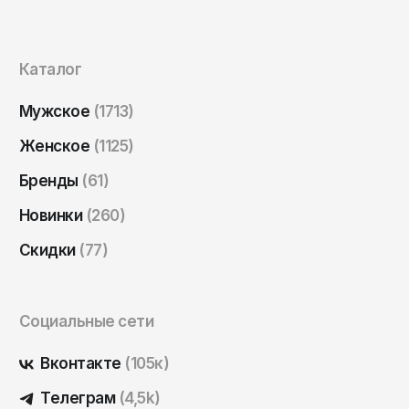
Саратов
Севастополь
Каталог
Сергиев Посад
Симферополь
Мужское
(1713)
Смоленск
Женское
(1125)
Сочи
Бренды
(61)
Ставрополь
Новинки
(260)
Старый Оскол
Скидки
(77)
Стерлитамак
Сыктывкар
Социальные сети
Тамбов
Тверь
Вконтакте
(105к)
Тольятти
Телеграм
(4,5k)