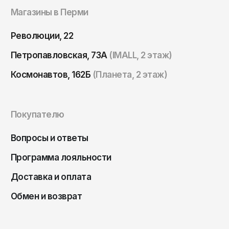
Томск
Магазины в Перми
Тула
Революции, 22
Тюмень
Петропавловская, 73А
(IMALL, 2 этаж)
Улан-Удэ
Космонавтов, 162Б
(Планета, 2 этаж)
Ульяновск
Уфа
Ухта
Покупателю
Хабаровск
Вопросы и ответы
Ханты-Мансийск
Программа лояльности
Чайковский
Доставка и оплата
Чебоксары
Обмен и возврат
Челябинск
Черкесск