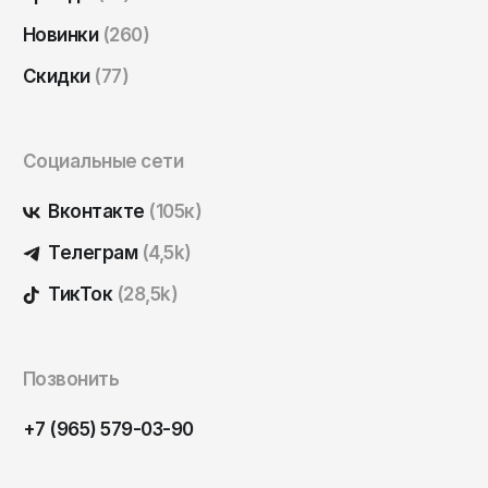
Саратов
Новинки
(260)
Севастополь
Скидки
(77)
Сергиев Посад
Симферополь
Социальные сети
Смоленск
Сочи
Вконтакте
(105к)
Ставрополь
Телеграм
(4,5k)
Старый Оскол
ТикТок
(28,5k)
Стерлитамак
Сыктывкар
Позвонить
Тамбов
Тверь
+7 (965) 579-03-90
Тольятти