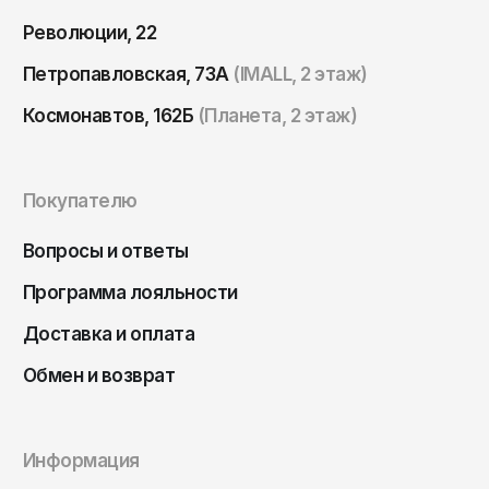
Томск
Революции, 22
Тула
Петропавловская, 73А
(IMALL, 2 этаж)
Тюмень
Космонавтов, 162Б
(Планета, 2 этаж)
Улан-Удэ
Ульяновск
Уфа
Покупателю
Ухта
Вопросы и ответы
Хабаровск
Программа лояльности
Ханты-Мансийск
Доставка и оплата
Чайковский
Обмен и возврат
Чебоксары
Челябинск
Черкесск
Информация