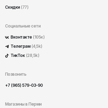
Саратов
Скидки
(77)
Севастополь
Сергиев Посад
Социальные сети
Симферополь
Смоленск
Вконтакте
(105к)
Сочи
Телеграм
(4,5k)
Ставрополь
ТикТок
(28,5k)
Старый Оскол
Стерлитамак
Позвонить
Сыктывкар
+7 (965) 579-03-90
Тамбов
Тверь
Тольятти
Магазины в Перми