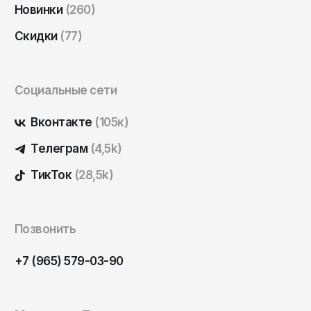
Новинки
(260)
Саратов
Севастополь
Скидки
(77)
Сергиев Посад
Симферополь
Социальные сети
Смоленск
Вконтакте
(105к)
Сочи
Телеграм
(4,5k)
Ставрополь
ТикТок
(28,5k)
Старый Оскол
Стерлитамак
Сыктывкар
Позвонить
Тамбов
+7 (965) 579-03-90
Тверь
Тольятти