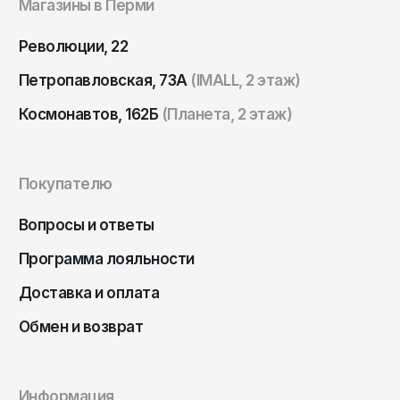
Магазины в Перми
Томск
Тула
Революции, 22
Тюмень
Петропавловская, 73А
(IMALL, 2 этаж)
Улан-Удэ
Космонавтов, 162Б
(Планета, 2 этаж)
Ульяновск
Уфа
Покупателю
Ухта
Хабаровск
Вопросы и ответы
Ханты-Мансийск
Программа лояльности
Чайковский
Доставка и оплата
Чебоксары
Обмен и возврат
Челябинск
Черкесск
Информация