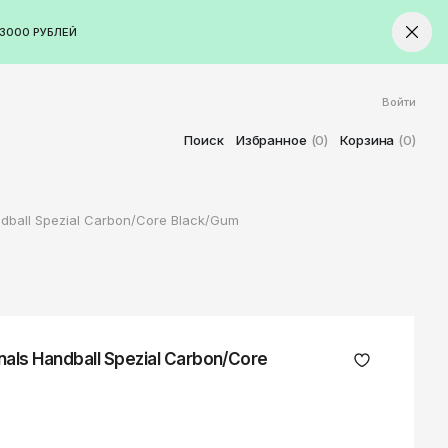
3000 РУБЛЕЙ
Войти
ород
Ставрополь
Поиск
Избранное
(0)
Корзина
(0)
Старый Оскол
Стерлитамак
ndball Spezial Carbon/Core Black/Gum
Сыктывкар
Тамбов
Тверь
Тольятти
Томск
nals Handball Spezial Carbon/Core
Тула
Тюмень