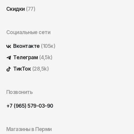
Саратов
Скидки
(77)
Севастополь
Сергиев Посад
Социальные сети
Симферополь
Смоленск
Вконтакте
(105к)
Сочи
Телеграм
(4,5k)
Ставрополь
ТикТок
(28,5k)
Старый Оскол
Стерлитамак
Позвонить
Сыктывкар
+7 (965) 579-03-90
Тамбов
Тверь
Тольятти
Магазины в Перми