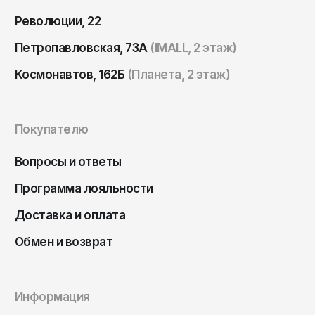
Томск
Революции, 22
Тула
Петропавловская, 73А
(IMALL, 2 этаж)
Тюмень
Космонавтов, 162Б
(Планета, 2 этаж)
Улан-Удэ
Ульяновск
Уфа
Покупателю
Ухта
Вопросы и ответы
Хабаровск
Программа лояльности
Ханты-Мансийск
Доставка и оплата
Чайковский
Обмен и возврат
Чебоксары
Челябинск
Черкесск
Информация