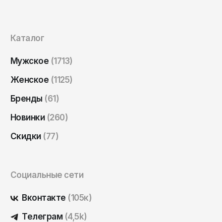
Саратов
Севастополь
Каталог
Сергиев Посад
Симферополь
Мужское
(1713)
Смоленск
Женское
(1125)
Сочи
Бренды
(61)
Ставрополь
Новинки
(260)
Старый Оскол
Скидки
(77)
Стерлитамак
Сыктывкар
Социальные сети
Тамбов
Тверь
Вконтакте
(105к)
Тольятти
Телеграм
(4,5k)