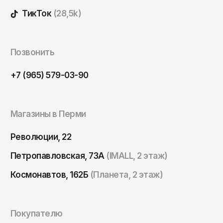
Томск
ТикТок
(28,5k)
Тула
Тюмень
Позвонить
Улан-Удэ
Ульяновск
+7 (965) 579-03-90
Уфа
Ухта
Магазины в Перми
Хабаровск
Революции, 22
Ханты-Мансийск
Петропавловская, 73А
(IMALL, 2 этаж)
Чайковский
Космонавтов, 162Б
(Планета, 2 этаж)
Чебоксары
Челябинск
Черкесск
Покупателю