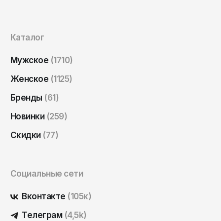
Саратов
Севастополь
Каталог
Сергиев Посад
Симферополь
Мужское
(1710)
Смоленск
Женское
(1125)
Сочи
Бренды
(61)
Ставрополь
Новинки
(259)
Старый Оскол
Скидки
(77)
Стерлитамак
Сыктывкар
Социальные сети
Тамбов
Тверь
Вконтакте
(105к)
Тольятти
Телеграм
(4,5k)