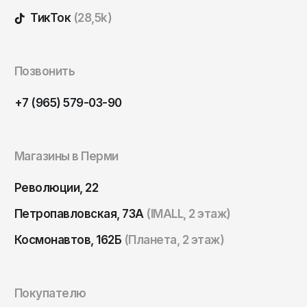
Томск
ТикТок
(28,5k)
Тула
Тюмень
Позвонить
Улан-Удэ
Ульяновск
+7 (965) 579-03-90
Уфа
Ухта
Магазины в Перми
Хабаровск
Революции, 22
Ханты-Мансийск
Петропавловская, 73А
(IMALL, 2 этаж)
Чайковский
Космонавтов, 162Б
(Планета, 2 этаж)
Чебоксары
Челябинск
Черкесск
Покупателю