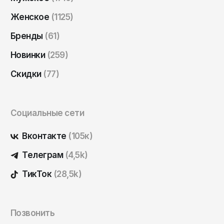
Саратов
Женское
(1125)
Севастополь
Бренды
(61)
Сергиев Посад
Новинки
(259)
Симферополь
Скидки
(77)
Смоленск
Сочи
Ставрополь
Социальные сети
Старый Оскол
Вконтакте
(105к)
Стерлитамак
Телеграм
(4,5k)
Сыктывкар
ТикТок
(28,5k)
Тамбов
Тверь
Тольятти
Позвонить