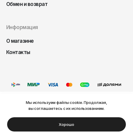
Чита
Обмен и возврат
Элиста
Южно-Сахалинск
Информация
Якутск
О магазине
Ярославль
Контакты
Мы используем файлы cookie. Продолжая,
Ваш город Пермь?
вы соглашаетесь с их использованием.
Оферта
Политика конфиденциальности
Пользовательское соглашение
Нет
Да
© FRIDAY, 2026
Хорошо