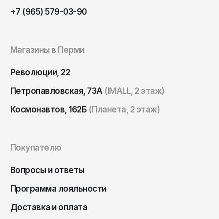
Томск
+7 (965) 579-03-90
Тула
Тюмень
Магазины в Перми
Улан-Удэ
Ульяновск
Революции, 22
Уфа
Петропавловская, 73А
(IMALL, 2 этаж)
Ухта
Космонавтов, 162Б
(Планета, 2 этаж)
Хабаровск
Ханты-Мансийск
Покупателю
Чайковский
Вопросы и ответы
Чебоксары
Челябинск
Программа лояльности
Черкесск
Доставка и оплата