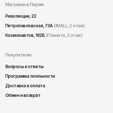
Томск
Магазины в Перми
Тула
Революции, 22
Тюмень
Петропавловская, 73А
(IMALL, 2 этаж)
Улан-Удэ
Космонавтов, 162Б
(Планета, 2 этаж)
Ульяновск
Уфа
Ухта
Покупателю
Хабаровск
Вопросы и ответы
Ханты-Мансийск
Программа лояльности
Чайковский
Доставка и оплата
Чебоксары
Обмен и возврат
Челябинск
Черкесск