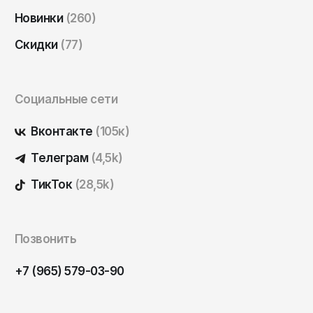
Саратов
Новинки
(260)
Севастополь
Скидки
(77)
Сергиев Посад
Симферополь
Социальные сети
Смоленск
Сочи
Вконтакте
(105к)
Ставрополь
Телеграм
(4,5k)
Старый Оскол
ТикТок
(28,5k)
Стерлитамак
Сыктывкар
Позвонить
Тамбов
+7 (965) 579-03-90
Тверь
Тольятти