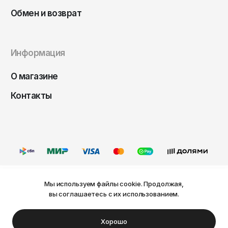
Чита
Обмен и возврат
Элиста
Южно-Сахалинск
Информация
Якутск
Ярославль
О магазине
Контакты
Мы используем файлы cookie. Продолжая,
Ваш город Пермь?
вы соглашаетесь с их использованием.
Оферта
Политика конфиденциальности
Пользовательское соглашение
Нет
Да
© FRIDAY, 2026
Хорошо