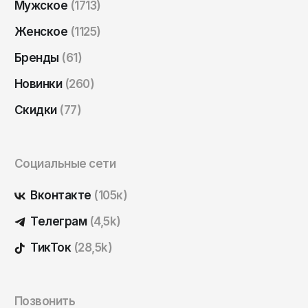
Мужское
(1713)
Саратов
Женское
(1125)
Севастополь
Бренды
(61)
Сергиев Посад
Симферополь
Новинки
(260)
Смоленск
Скидки
(77)
Сочи
Ставрополь
Социальные сети
Старый Оскол
Вконтакте
(105к)
Стерлитамак
Телеграм
(4,5k)
Сыктывкар
Тамбов
ТикТок
(28,5k)
Тверь
Тольятти
Позвонить