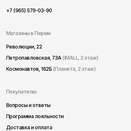
Томск
+7 (965) 579-03-90
Тула
Тюмень
Улан-Удэ
Магазины в Перми
Ульяновск
Революции, 22
Уфа
Петропавловская, 73А
(IMALL, 2 этаж)
Ухта
Космонавтов, 162Б
(Планета, 2 этаж)
Хабаровск
Ханты-Мансийск
Покупателю
Чайковский
Чебоксары
Вопросы и ответы
Челябинск
Программа лояльности
Черкесск
Доставка и оплата