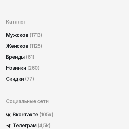
Саратов
Севастополь
Каталог
Сергиев Посад
Симферополь
Мужское
(1713)
Смоленск
Женское
(1125)
Сочи
Бренды
(61)
Ставрополь
Новинки
(260)
Старый Оскол
Скидки
(77)
Стерлитамак
Сыктывкар
Социальные сети
Тамбов
Тверь
Вконтакте
(105к)
Тольятти
Телеграм
(4,5k)