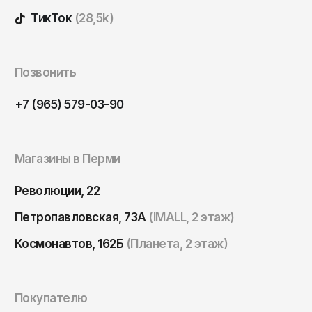
Томск
ТикТок
(28,5k)
Тула
Тюмень
Позвонить
Улан-Удэ
Ульяновск
+7 (965) 579-03-90
Уфа
Ухта
Магазины в Перми
Хабаровск
Революции, 22
Ханты-Мансийск
Петропавловская, 73А
(IMALL, 2 этаж)
Чайковский
Космонавтов, 162Б
(Планета, 2 этаж)
Чебоксары
Челябинск
Черкесск
Покупателю