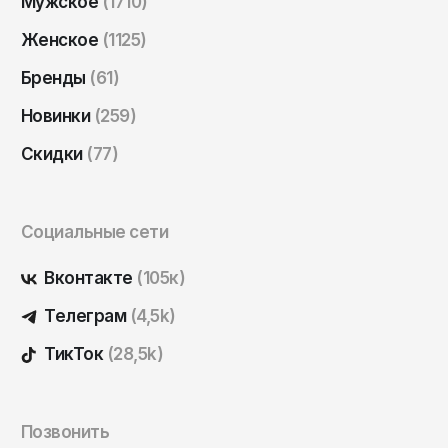
Мужское
(1710)
Саратов
Женское
(1125)
Севастополь
Бренды
(61)
Сергиев Посад
Новинки
(259)
Симферополь
Смоленск
Скидки
(77)
Сочи
Ставрополь
Социальные сети
Старый Оскол
Вконтакте
(105к)
Стерлитамак
Телеграм
(4,5k)
Сыктывкар
ТикТок
(28,5k)
Тамбов
Тверь
Тольятти
Позвонить