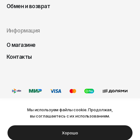
Чита
Обмен и возврат
Элиста
Южно-Сахалинск
Информация
Якутск
Ярославль
О магазине
Контакты
Мы используем файлы cookie. Продолжая,
Ваш город Пермь?
вы соглашаетесь с их использованием.
Оферта
Политика конфиденциальности
Пользовательское соглашение
Нет
Да
© FRIDAY, 2026
Хорошо