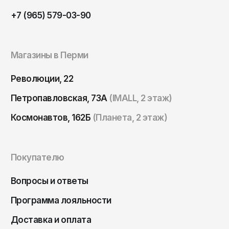
Томск
+7 (965) 579-03-90
Тула
Тюмень
Магазины в Перми
Улан-Удэ
Ульяновск
Революции, 22
Уфа
Петропавловская, 73А
(IMALL, 2 этаж)
Ухта
Космонавтов, 162Б
(Планета, 2 этаж)
Хабаровск
Ханты-Мансийск
Покупателю
Чайковский
Чебоксары
Вопросы и ответы
Челябинск
Программа лояльности
Черкесск
Доставка и оплата