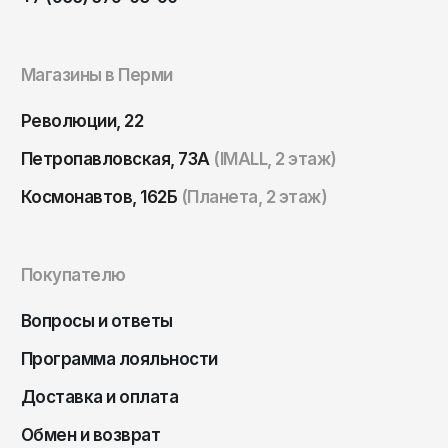
ОКТЯБРЬ
Омск
Орёл
Магазины в Перми
Оренбург
Революции, 22
Пенза
Пермь
Петропавловская, 73А
(IMALL, 2 этаж)
Петрозаводск
Космонавтов, 162Б
(Планета, 2 этаж)
Петропавловск-Камчатский
Псков
Покупателю
Ростов-на-Дону
Вопросы и ответы
Рязань
Программа лояльности
Самара
Санкт-Петербург
Доставка и оплата
Саранск
Обмен и возврат