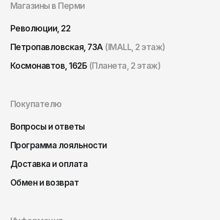
Томск
Магазины в Перми
Тула
Революции, 22
Тюмень
Петропавловская, 73А
(IMALL, 2 этаж)
Улан-Удэ
Космонавтов, 162Б
(Планета, 2 этаж)
Ульяновск
Уфа
Покупателю
Ухта
Хабаровск
Вопросы и ответы
Ханты-Мансийск
Программа лояльности
Чайковский
Доставка и оплата
Чебоксары
Обмен и возврат
Челябинск
Черкесск