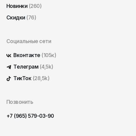
Саратов
Новинки
(260)
Севастополь
Скидки
(76)
Сергиев Посад
Симферополь
Социальные сети
Смоленск
Вконтакте
(105к)
Сочи
Телеграм
(4,5k)
Ставрополь
Старый Оскол
ТикТок
(28,5k)
Стерлитамак
Сыктывкар
Позвонить
Тамбов
+7 (965) 579-03-90
Тверь
Тольятти