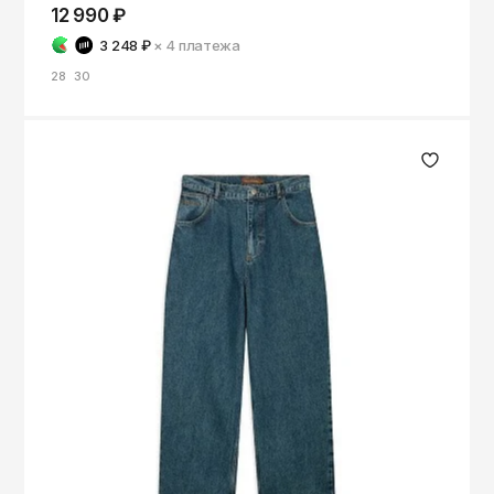
ОКТЯБРЬ
12 990 ₽
Омск
3 248 ₽
× 4
платежа
Орёл
28
30
Оренбург
Пенза
Пермь
Петрозаводск
Петропавловск-Камчатский
Псков
Ростов-на-Дону
Рязань
Самара
Санкт-Петербург
Саранск