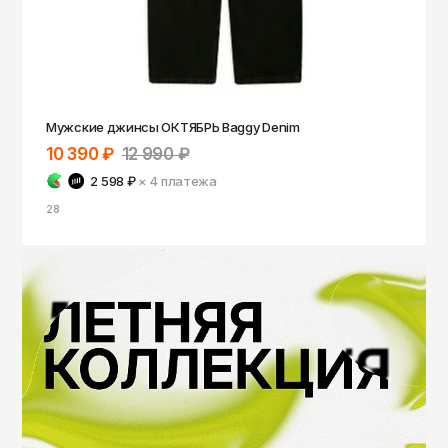
Томск
Тула
Тюмень
Улан-Удэ
Мужские джинсы ОКТЯБРЬ Baggy Denim
Ульяновск
10 390 ₽
12 990 ₽
Уфа
2 598 ₽
× 4
платежа
28
Ухта
Хабаровск
Ханты-Мансийск
Чайковский
Чебоксары
Челябинск
Черкесск