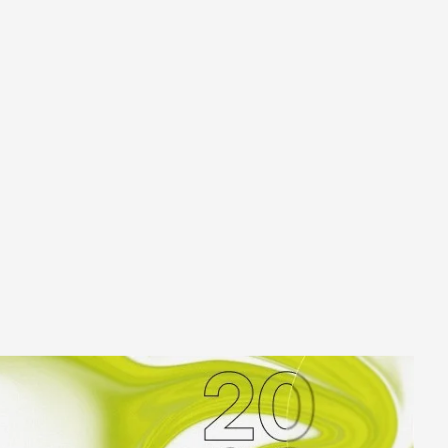
к
Улан-Удэ
ск-
Ульяновск
Уфа
Ухта
ону
Хабаровск
Ханты-Мансийск
Чайковский
бург
Чебоксары
Челябинск
Черкесск
Чита
ад
Элиста
ь
Южно-Сахалинск
Якутск