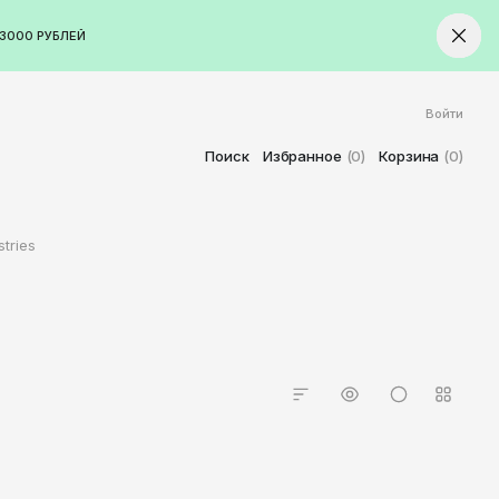
3000 РУБЛЕЙ
Войти
ород
Ставрополь
Поиск
Избранное
(0)
Корзина
(0)
Старый Оскол
Стерлитамак
tries
Сыктывкар
Тамбов
Тверь
Тольятти
Томск
Тула
Тюмень