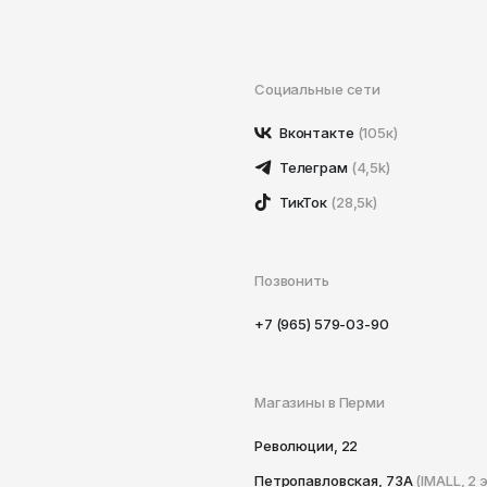
Социальные сети
Вконтакте
(105к)
Телеграм
(4,5k)
ТикТок
(28,5k)
Позвонить
+7 (965) 579-03-90
Магазины в Перми
Революции, 22
Петропавловская, 73А
(IMALL, 2 